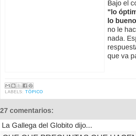
Bajo el 
"lo ópti
lo buen
no le ha
nada.
Es
respuest
que va pa
LABELS:
TÓPICO
27 comentarios:
La Gallega del Globito dijo...