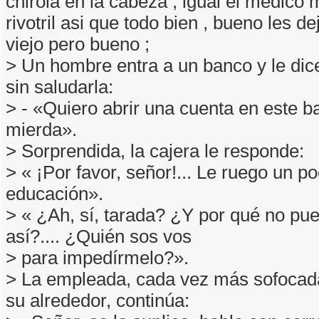
chirola en la cabeza , igual el medic
rivotril asi que todo bien , bueno les de
viejo pero bueno ;
> Un hombre entra a un banco y le dice
sin saludarla:
> - «Quiero abrir una cuenta en este b
mierda».
> Sorprendida, la cajera le responde:
> « ¡Por favor, señor!... Le ruego un p
educación».
> « ¿Ah, sí, tarada? ¿Y por qué no pu
así?.... ¿Quién sos vos
> para impedírmelo?».
> La empleada, cada vez más sofocad
su alrededor, continúa: