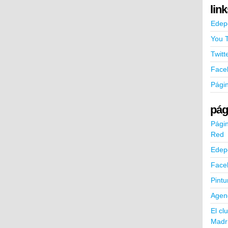
lin
Edep
You 
Twitt
Face
Pági
pág
Págin
Red
Edep
Face
Pintu
Agend
El cl
Madr