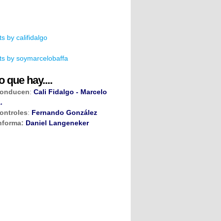
s by califidalgo
s by soymarcelobaffa
o que hay....
onducen
:
Cali Fidalgo - Marcelo
.
ontroles
:
Fernando González
nforma:
Daniel Langeneker