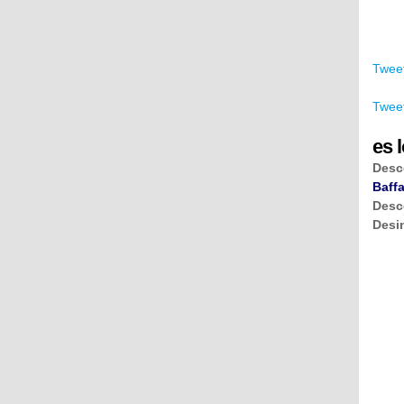
Tweet
Tweet
es l
Desc
Baffa
Desc
Desi