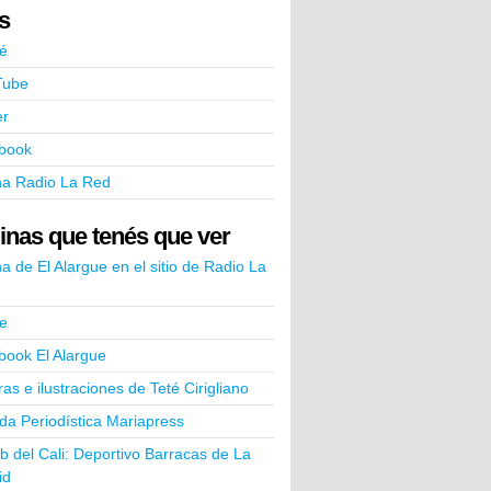
ks
é
Tube
er
book
na Radio La Red
inas que tenés que ver
a de El Alargue en el sitio de Radio La
e
book El Alargue
ras e ilustraciones de Teté Cirigliano
a Periodística Mariapress
ub del Cali: Deportivo Barracas de La
id