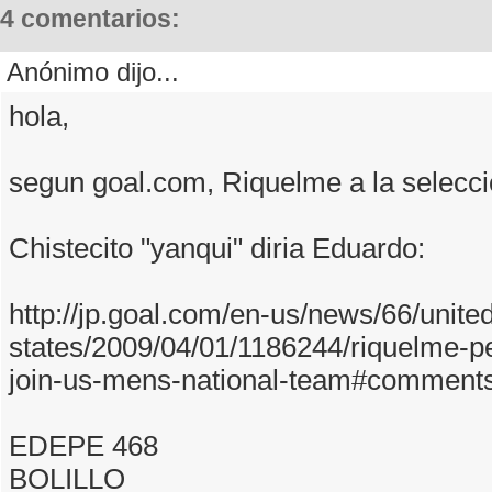
4 comentarios:
Anónimo dijo...
hola,
segun goal.com, Riquelme a la selecc
Chistecito "yanqui" diria Eduardo:
http://jp.goal.com/en-us/news/66/unite
states/2009/04/01/1186244/riquelme-pet
join-us-mens-national-team#comment
EDEPE 468
BOLILLO