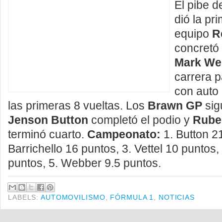
El pibe d
dió la pri
equipo
R
concretó 
Mark We
carrera 
con auto
las primeras 8 vueltas. Los
Brawn GP
sig
Jenson Button
completó el podio y
Ruben
terminó cuarto.
Campeonato:
1. Button 21
Barrichello 16 puntos, 3. Vettel 10 puntos,
puntos, 5. Webber 9.5 puntos.
LABELS:
AUTOMOVILISMO
,
FÓRMULA 1
,
NOTICIAS