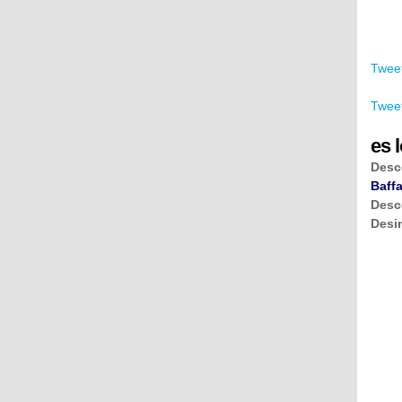
Tweet
Tweet
es l
Desc
Baffa
Desc
Desi