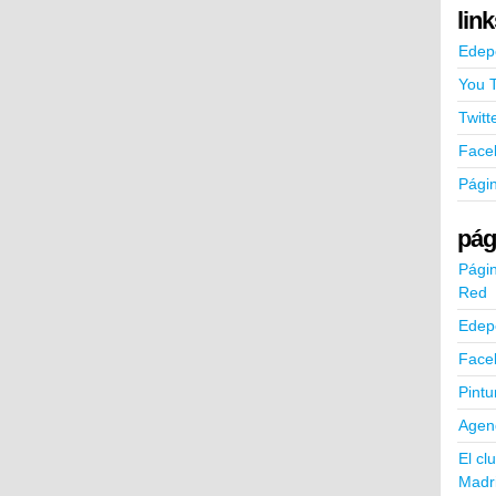
lin
Edep
You 
Twitt
Face
Pági
pág
Págin
Red
Edep
Face
Pintu
Agend
El cl
Madr