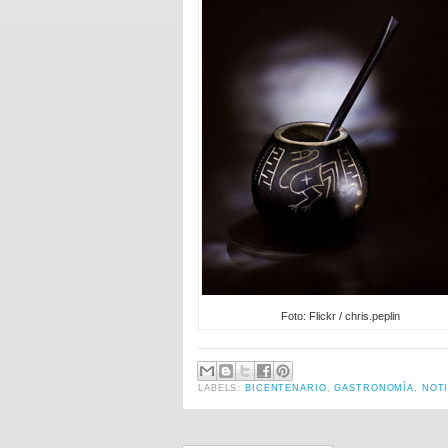
Foto: Flickr / chris.peplin
LABELS:
BICENTENARIO
,
GASTRONOMÍA
,
NOTI