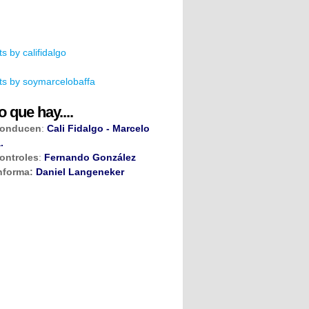
s by califidalgo
s by soymarcelobaffa
o que hay....
onducen
:
Cali Fidalgo - Marcelo
.
ontroles
:
Fernando González
nforma:
Daniel Langeneker