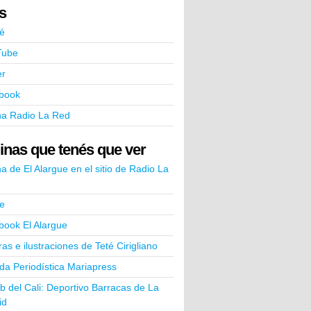
ks
é
Tube
er
book
na Radio La Red
inas que tenés que ver
a de El Alargue en el sitio de Radio La
e
book El Alargue
ras e ilustraciones de Teté Cirigliano
a Periodística Mariapress
ub del Cali: Deportivo Barracas de La
id