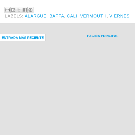
LABELS:
ALARGUE
,
BAFFA
,
CALI
,
VERMOUTH
,
VIERNES
PÁGINA PRINCIPAL
ENTRADA MÁS RECIENTE