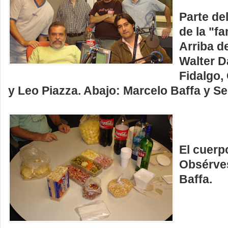
Parte de
de la "f
Arriba de
Walter D
Fidalgo,
y Leo Piazza. Abajo: Marcelo Baffa y S
El cuerpo
Obsérves
Baffa.