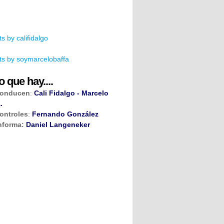
s by califidalgo
s by soymarcelobaffa
o que hay....
onducen
:
Cali Fidalgo - Marcelo
.
ontroles
:
Fernando González
nforma:
Daniel Langeneker