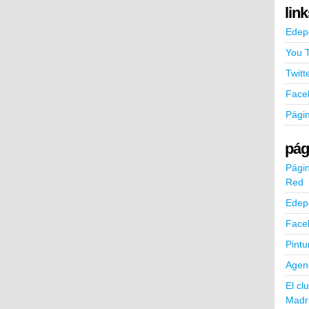
lin
Edep
You 
Twitt
Face
Pági
pág
Págin
Red
Edep
Face
Pintu
Agend
El cl
Madr