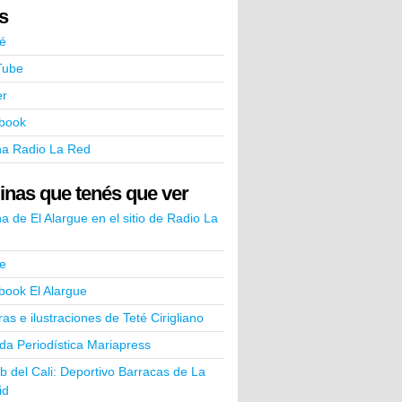
ks
é
Tube
er
book
na Radio La Red
inas que tenés que ver
a de El Alargue en el sitio de Radio La
e
book El Alargue
ras e ilustraciones de Teté Cirigliano
a Periodística Mariapress
ub del Cali: Deportivo Barracas de La
id