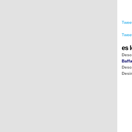
Tweet
Tweet
es l
Desc
Baffa
Desc
Desi