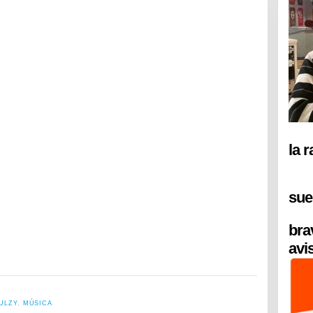
la 
sue
bra
avi
ULZY
,
MÚSICA