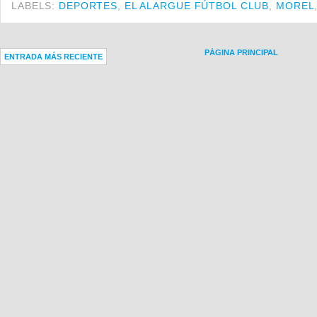
LABELS:
DEPORTES
,
EL ALARGUE FÚTBOL CLUB
,
MOREL
PÁGINA PRINCIPAL
ENTRADA MÁS RECIENTE