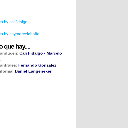
s by califidalgo
s by soymarcelobaffa
o que hay....
onducen
:
Cali Fidalgo - Marcelo
.
ontroles
:
Fernando González
nforma:
Daniel Langeneker