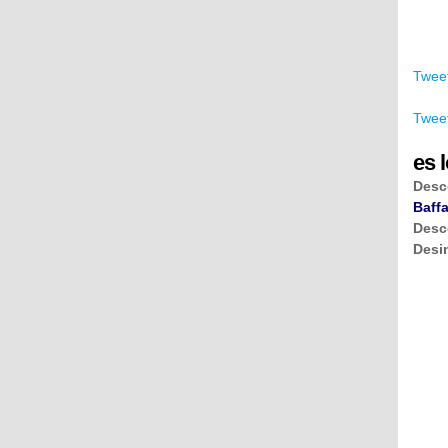
Tweet
Tweet
es l
Desc
Baffa
Desc
Desi