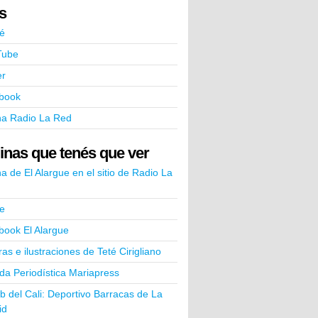
ks
é
Tube
er
book
na Radio La Red
inas que tenés que ver
a de El Alargue en el sitio de Radio La
e
book El Alargue
ras e ilustraciones de Teté Cirigliano
a Periodística Mariapress
ub del Cali: Deportivo Barracas de La
id