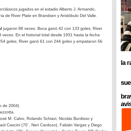
perclásicos jugados en el estadio Alberto J. Armando,
ria de River Plate en Brandsen y Aristóbulo Del Valle.
al
jugaron 88 veces. Boca ganó 42 con 133 goles; River
veces. En el historial total desde 1931 hasta la fecha
54 goles; River ganó 61 con 244 goles y empataron 56
la 
sue
bra
avi
o de 2004)
ezzotta.
osé M. Calvo, Rolando Schiavi, Nicolás Burdisso y
úl Cascini (70´, Neri Cardozo), Fabián Vargas y Diego