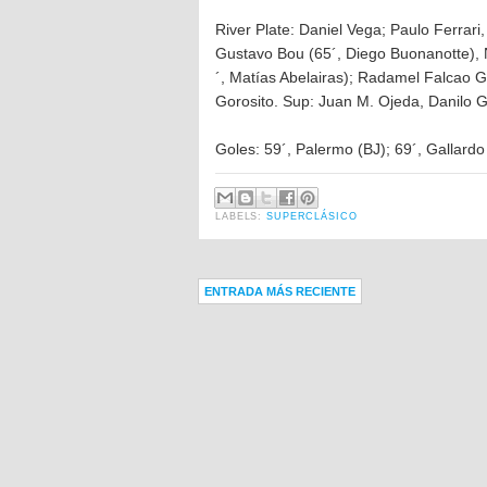
River Plate: Daniel Vega; Paulo Ferrari
Gustavo Bou (65´, Diego Buonanotte),
´, Matías Abelairas); Radamel Falcao G
Gorosito. Sup: Juan M. Ojeda, Danilo G
Goles: 59´, Palermo (BJ); 69´, Gallardo 
LABELS:
SUPERCLÁSICO
ENTRADA MÁS RECIENTE