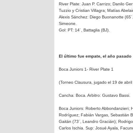
River Plate: Juan P. Carrizo; Danilo G
Tuzzio y Cristian Villagra; Matías Abel
Alexis Sánchez: Diego Buonanotte (65´
Simeone.
Gol: PT: 14´, Battaglia (BJ).
El último fue empate, el año pasado
Boca Juniors 1- River Plate 1
(Torneo Clausura, jugado el 19 de abri
Cancha: Boca. Arbitro: Gustavo Bassi.
Boca Juniors: Roberto Abbondanzieri; H
Rodríguez; Fabián Vargas, Sebastián Ba
Gaitán (73´, Leandro Gracián); Rodrigo
Carlos Ischia. Sup: Josué Ayala, Facun