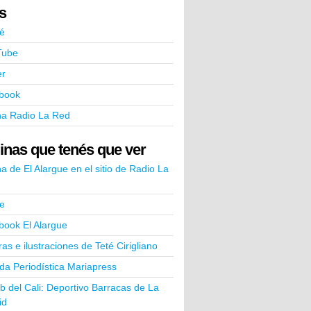
ks
é
Tube
er
book
na Radio La Red
inas que tenés que ver
a de El Alargue en el sitio de Radio La
e
book El Alargue
ras e ilustraciones de Teté Cirigliano
a Periodística Mariapress
ub del Cali: Deportivo Barracas de La
id