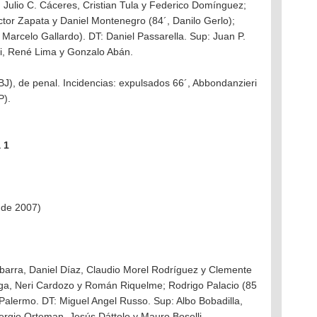
, Julio C. Cáceres, Cristian Tula y Federico Domínguez;
or Zapata y Daniel Montenegro (84´, Danilo Gerlo);
 Marcelo Gallardo). DT: Daniel Passarella. Sup: Juan P.
eri, René Lima y Gonzalo Abán.
BJ), de penal. Incidencias: expulsados 66´, Abbondanzieri
P).
 1
l de 2007)
Ibarra, Daniel Díaz, Claudio Morel Rodríguez y Clemente
a, Neri Cardozo y Román Riquelme; Rodrigo Palacio (85
 Palermo. DT: Miguel Angel Russo. Sup: Albo Bobadilla,
Sergio Orteman, Jesús Dáttolo y Mauro Boselli.