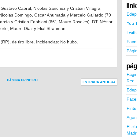
lin
, Gustavo Cabral, Nicolás Sánchez y Cristian Villagra;
Edep
 Nicolás Domingo, Oscar Ahumada y Marcelo Gallardo (79
arcía y Cristian Fabbiani (66´, Mauro Rosales). DT: Néstor
You 
erlo, Mauro Díaz y Elial Strahman.
Twitt
Face
(RP), de tiro libre. Incidencias: No hubo.
Pági
pág
Págin
Red
PÁGINA PRINCIPAL
ENTRADA ANTIGUA
Edep
Face
Pintu
Agend
El cl
Madr