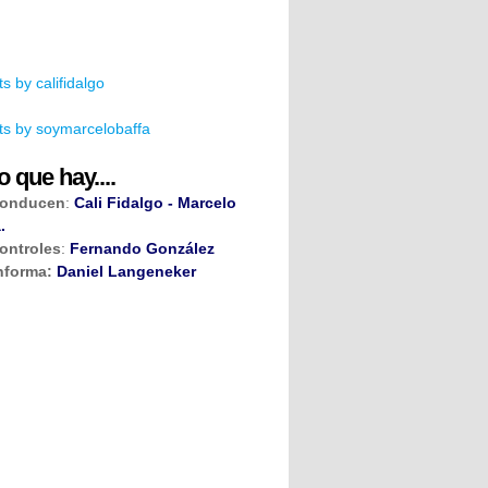
s by califidalgo
s by soymarcelobaffa
o que hay....
onducen
:
Cali Fidalgo - Marcelo
.
ontroles
:
Fernando González
nforma:
Daniel Langeneker