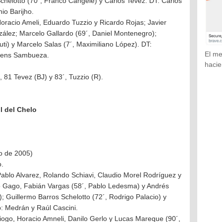
chelotto (70´, Franco Cangele) y Carlos Tevez. DT: Carlos
io Barijho.
Horacio Ameli, Eduardo Tuzzio y Ricardo Rojas; Javier
ález; Marcelo Gallardo (69´, Daniel Montenegro);
ti) y Marcelo Salas (7´, Maximiliano López). DT:
El me
bens Sambueza.
hacie
, 81 Tevez (BJ) y 83´, Tuzzio (R).
l del Chelo
o de 2005)
o.
ablo Alvarez, Rolando Schiavi, Claudio Morel Rodríguez y
 Gago, Fabián Vargas (58´, Pablo Ledesma) y Andrés
; Guillermo Barros Schelotto (72´, Rodrigo Palacio) y
: Medrán y Raúl Cascini.
iogo, Horacio Amneli, Danilo Gerlo y Lucas Mareque (90´,