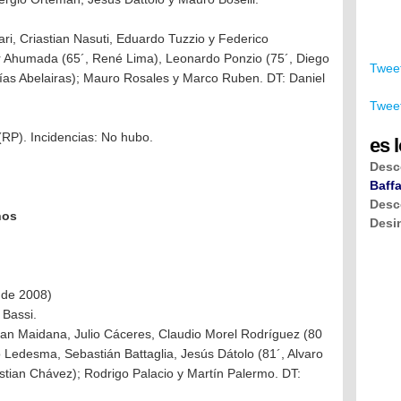
ari, Criastian Nasuti, Eduardo Tuzzio y Federico
Ahumada (65´, René Lima), Leonardo Ponzio (75´, Diego
Tweet
tías Abelairas); Mauro Rosales y Marco Ruben. DT: Daniel
Tweet
(RP). Incidencias: No hubo.
es l
Desc
Baffa
Desc
ños
Desi
 de 2008)
 Bassi.
han Maidana, Julio Cáceres, Claudio Morel Rodríguez (80
Ledesma, Sebastián Battaglia, Jesús Dátolo (81´, Alvaro
stian Chávez); Rodrigo Palacio y Martín Palermo. DT: