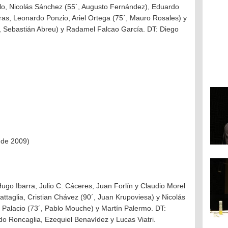
erlo, Nicolás Sánchez (55´, Augusto Fernández), Eduardo
airas, Leonardo Ponzio, Ariel Ortega (75´, Mauro Rosales) y
, Sebastián Abreu) y Radamel Falcao García. DT: Diego
l de 2009)
ugo Ibarra, Julio C. Cáceres, Juan Forlín y Claudio Morel
ttaglia, Cristian Chávez (90´, Juan Krupoviesa) y Nicolás
 Palacio (73´, Pablo Mouche) y Martín Palermo. DT:
do Roncaglia, Ezequiel Benavídez y Lucas Viatri.