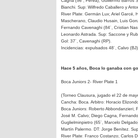
Cagna (56´, Perea); Guillermo Barros S
Bianchi. Sup: Wilfredo Caballero y Anton
River Plate: Germán Lux; Ariel Garcé, 
Mascherano, Claudio Husain, Luis Gonz
Fernando Cavenaghi (84´, Cristian Nasu
Leonardo Astrada. Sup: Saccone y Ru
Gol: 37´, Cavenaghi (RP).
Incidencias: expulsados 48´, Calvo (BJ)
Hace 5 años, Boca lo ganaba con go
Boca Juniors 2- River Plate 1
(Torneo Clausura, jugado el 22 de may
Cancha: Boca. Arbitro: Horacio Elizond
Boca Juniors: Roberto Abbondanzieri; P
José M. Calvo; Diego Cagna, Fernando
Guglielminpietro (65´, Marcelo Delgado)
Martín Palermo. DT: Jorge Benítez. Sup
River Plate: Franco Costanzo; Carlos D