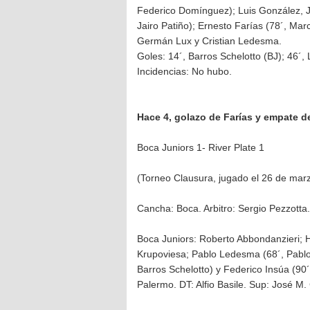
Federico Domínguez); Luis González, J
Jairo Patiño); Ernesto Farías (78´, Ma
Germán Lux y Cristian Ledesma.
Goles: 14´, Barros Schelotto (BJ); 46´,
Incidencias: No hubo.
Hace 4, golazo de Farías y empate d
Boca Juniors 1- River Plate 1
(Torneo Clausura, jugado el 26 de mar
Cancha: Boca. Arbitro: Sergio Pezzotta.
Boca Juniors: Roberto Abbondanzieri; H
Krupoviesa; Pablo Ledesma (68´, Pablo 
Barros Schelotto) y Federico Insúa (90
Palermo. DT: Alfio Basile. Sup: José M