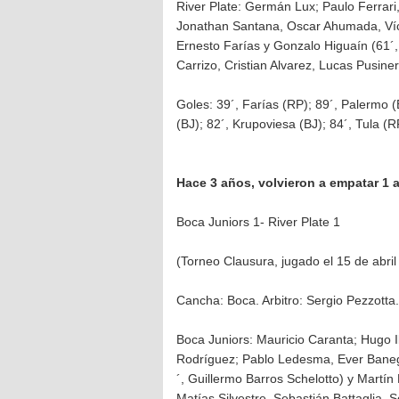
River Plate: Germán Lux; Paulo Ferrari
Jonathan Santana, Oscar Ahumada, Víct
Ernesto Farías y Gonzalo Higuaín (61´,
Carrizo, Cristian Alvarez, Lucas Pusin
Goles: 39´, Farías (RP); 89´, Palermo (
(BJ); 82´, Krupoviesa (BJ); 84´, Tula (R
Hace 3 años, volvieron a empatar 1 a
Boca Juniors 1- River Plate 1
(Torneo Clausura, jugado el 15 de abri
Cancha: Boca. Arbitro: Sergio Pezzotta.
Boca Juniors: Mauricio Caranta; Hugo 
Rodríguez; Pablo Ledesma, Ever Baneg
´, Guillermo Barros Schelotto) y Martín
Matías Silvestre, Sebastián Battaglia, 