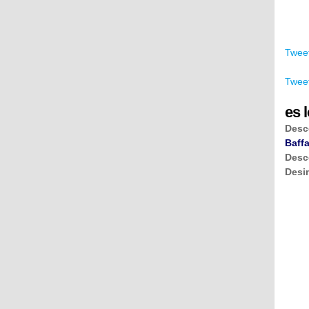
Tweet
Tweet
es l
Desc
Baffa
Desc
Desi