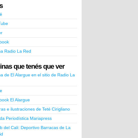
ks
é
Tube
er
book
na Radio La Red
inas que tenés que ver
a de El Alargue en el sitio de Radio La
e
book El Alargue
ras e ilustraciones de Teté Cirigliano
a Periodística Mariapress
ub del Cali: Deportivo Barracas de La
id