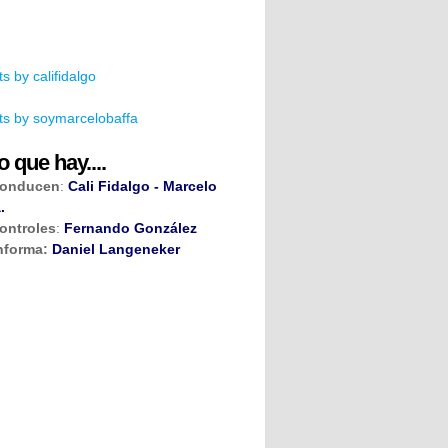
s by califidalgo
s by soymarcelobaffa
o que hay....
onducen
:
Cali Fidalgo - Marcelo
.
ontroles
:
Fernando González
nforma:
Daniel Langeneker