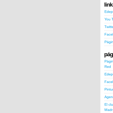
lin
Edep
You 
Twitt
Face
Pági
pág
Págin
Red
Edep
Face
Pintu
Agend
El cl
Madr