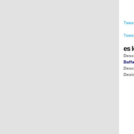
Tweet
Tweet
es l
Desc
Baffa
Desc
Desi