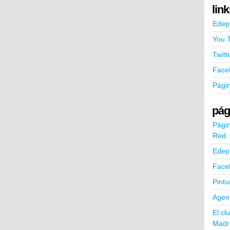
lin
Edep
You 
Twitt
Face
Pági
pág
Págin
Red
Edep
Face
Pintu
Agend
El cl
Madr