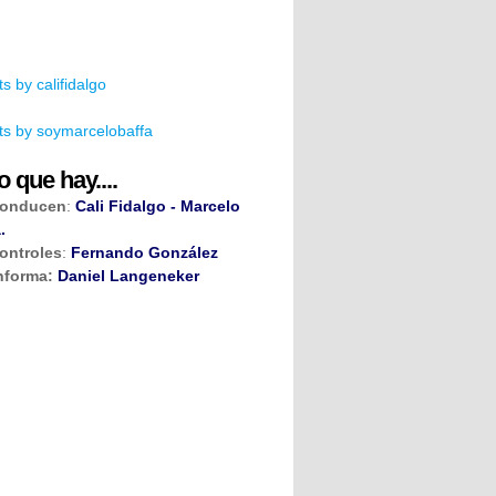
s by califidalgo
s by soymarcelobaffa
o que hay....
onducen
:
Cali Fidalgo - Marcelo
.
ontroles
:
Fernando González
nforma:
Daniel Langeneker