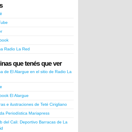
ks
é
Tube
er
book
na Radio La Red
inas que tenés que ver
a de El Alargue en el sitio de Radio La
e
book El Alargue
ras e ilustraciones de Teté Cirigliano
a Periodística Mariapress
ub del Cali: Deportivo Barracas de La
id