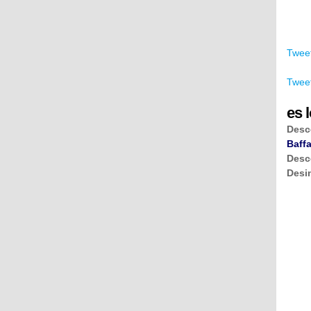
Tweet
Tweet
es l
Desc
Baffa
Desc
Desi