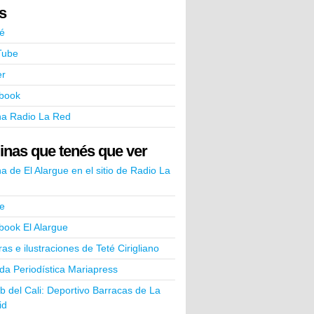
ks
é
Tube
er
book
na Radio La Red
inas que tenés que ver
a de El Alargue en el sitio de Radio La
e
book El Alargue
ras e ilustraciones de Teté Cirigliano
a Periodística Mariapress
ub del Cali: Deportivo Barracas de La
id