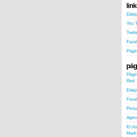
lin
Edep
You 
Twitt
Face
Pági
pág
Págin
Red
Edep
Face
Pintu
Agend
El cl
Madr