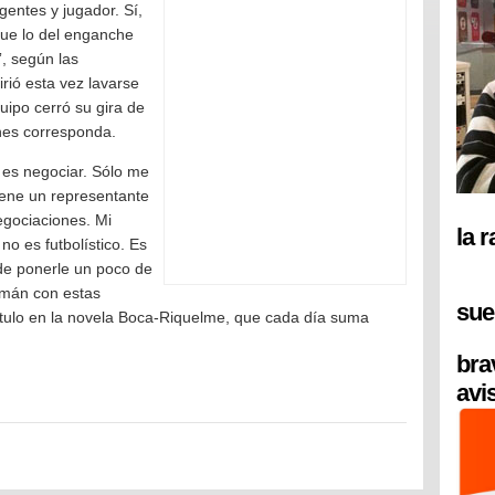
gentes y jugador. Sí,
que lo del enganche
”, según las
irió esta vez lavarse
ipo cerró su gira de
nes corresponda.
 es negociar. Sólo me
tiene un representante
egociaciones. Mi
la 
o es futbolístico. Es
 de ponerle un poco de
mán con estas
sue
tulo en la novela Boca-Riquelme, que cada día suma
bra
avi