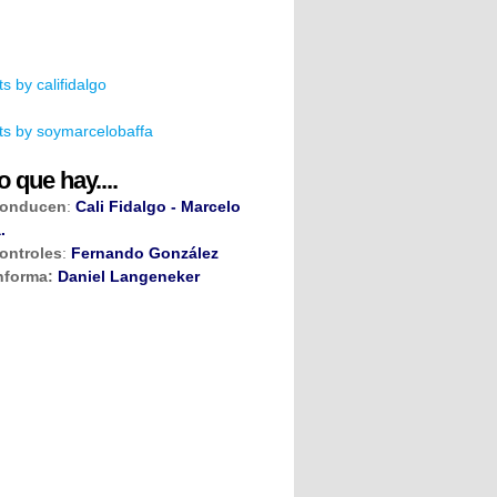
s by califidalgo
s by soymarcelobaffa
o que hay....
onducen
:
Cali Fidalgo - Marcelo
.
ontroles
:
Fernando González
nforma:
Daniel Langeneker