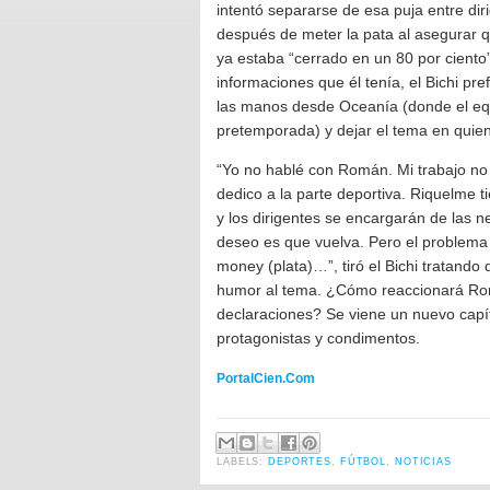
intentó separarse de esa puja entre diri
después de meter la pata al asegurar 
ya estaba “cerrado en un 80 por ciento
informaciones que él tenía, el Bichi pref
las manos desde Oceanía (donde el equ
pretemporada) y dejar el tema en quie
“Yo no hablé con Román. Mi trabajo no
dedico a la parte deportiva. Riquelme 
y los dirigentes se encargarán de las n
deseo es que vuelva. Pero el problema n
money (plata)…”, tiró el Bichi tratando
humor al tema. ¿Cómo reaccionará Ro
declaraciones? Se viene un nuevo capí
protagonistas y condimentos.
PortalCien.Com
LABELS:
DEPORTES
,
FÚTBOL
,
NOTICIAS