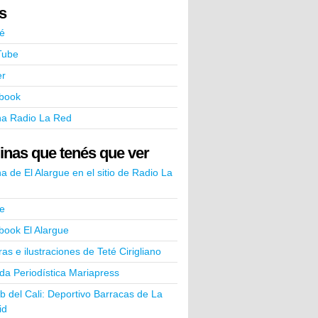
ks
é
Tube
er
book
na Radio La Red
inas que tenés que ver
a de El Alargue en el sitio de Radio La
e
book El Alargue
ras e ilustraciones de Teté Cirigliano
a Periodística Mariapress
ub del Cali: Deportivo Barracas de La
id