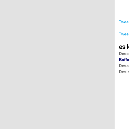
Tweet
Tweet
es l
Desc
Baffa
Desc
Desi