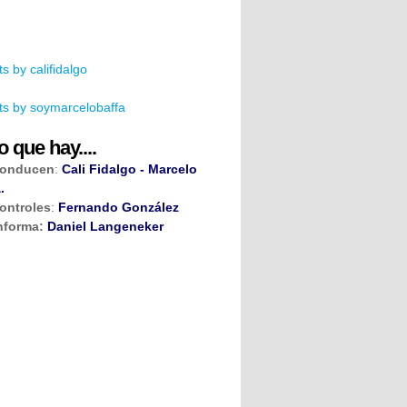
s by califidalgo
s by soymarcelobaffa
o que hay....
onducen
:
Cali Fidalgo - Marcelo
.
ontroles
:
Fernando González
nforma:
Daniel Langeneker