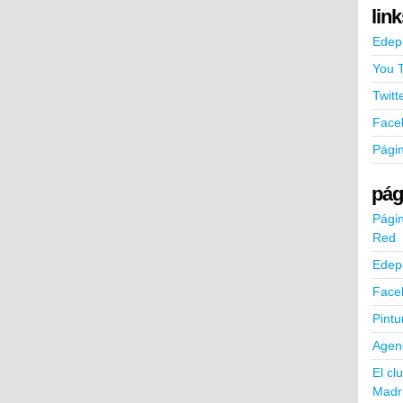
lin
Edep
You 
Twitt
Face
Pági
pág
Págin
Red
Edep
Face
Pintu
Agend
El cl
Madr