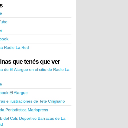
ks
é
Tube
er
book
na Radio La Red
inas que tenés que ver
a de El Alargue en el sitio de Radio La
e
book El Alargue
ras e ilustraciones de Teté Cirigliano
a Periodística Mariapress
ub del Cali: Deportivo Barracas de La
id