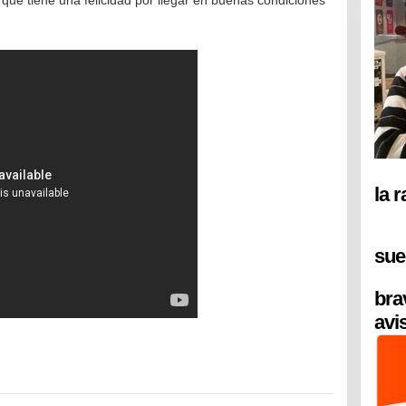
 que tiene una felicidad por llegar en buenas condiciones
la 
sue
bra
avi