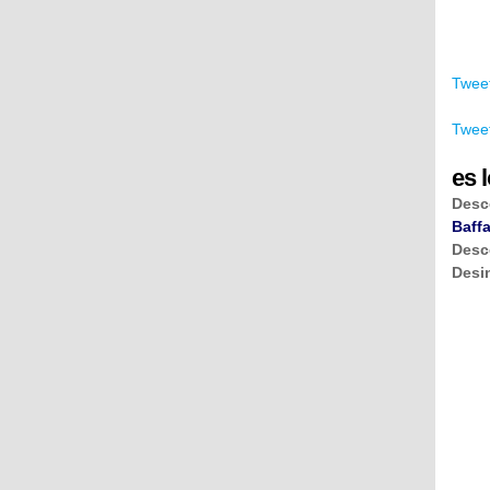
Tweet
Tweet
es l
Desc
Baffa
Desc
Desi