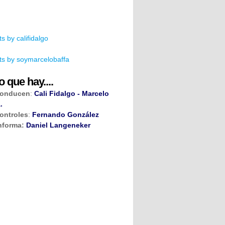
s by califidalgo
s by soymarcelobaffa
o que hay....
onducen
:
Cali Fidalgo - Marcelo
.
ontroles
:
Fernando González
nforma:
Daniel Langeneker