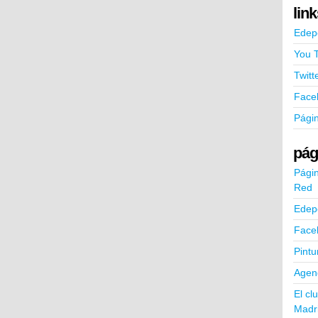
lin
Edep
You 
Twitt
Face
Pági
pág
Págin
Red
Edep
Face
Pintu
Agend
El cl
Madr