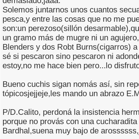
demasiado,jaaa.
Solemos juntarnos unos cuantos secua
pesca,y entre las cosas que no me pue
son:un perezoso(sillón desarmable),qu
un gramo más de mugre ni un agujero,
Blenders y dos Robt Burns(cigarros) a 
sé si pescaron sino pescaron ni adond
estoy,no me hace bien pero...lo disfruto 
Bueno cuchis sigan nomás así, sin repe
tópicosjejjeje,les mando un abrazo E.
P/D.Calito, perdoná la insistencia herm
porque no provás con una cucharadita
Bardhal,suena muy bajo de arossssss,j