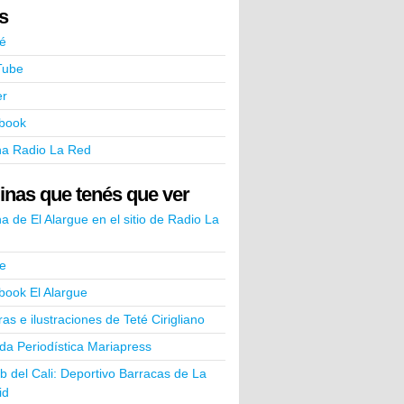
ks
é
Tube
er
book
na Radio La Red
inas que tenés que ver
a de El Alargue en el sitio de Radio La
e
book El Alargue
ras e ilustraciones de Teté Cirigliano
a Periodística Mariapress
ub del Cali: Deportivo Barracas de La
id