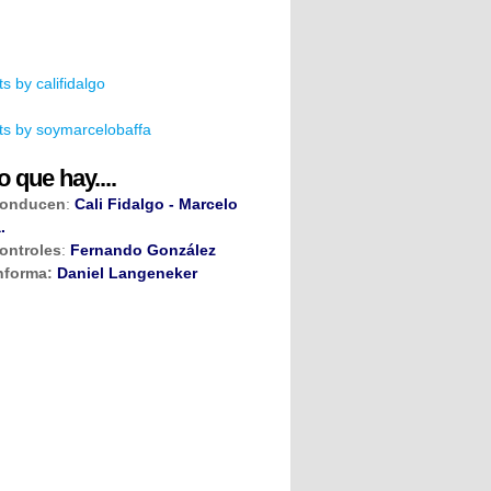
s by califidalgo
s by soymarcelobaffa
o que hay....
onducen
:
Cali Fidalgo - Marcelo
.
ontroles
:
Fernando González
nforma:
Daniel Langeneker