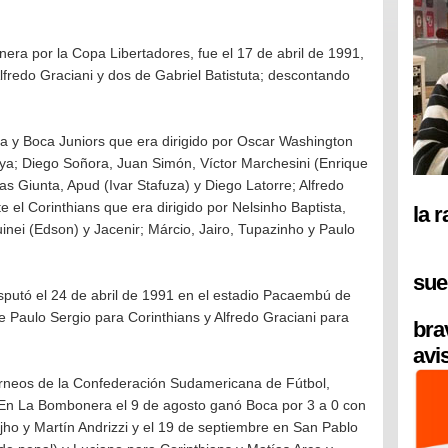
ra por la Copa Libertadores, fue el 17 de abril de 1991,
fredo Graciani y dos de Gabriel Batistuta; descontando
lva y Boca Juniors que era dirigido por Oscar Washington
ya; Diego Soñora, Juan Simón, Víctor Marchesini (Enrique
as Giunta, Apud (Ivar Stafuza) y Diego Latorre; Alfredo
te el Corinthians que era dirigido por Nelsinho Baptista,
la 
inei (Edson) y Jacenir; Márcio, Jairo, Tupazinho y Paulo
sue
disputó el 24 de abril de 1991 en el estadio Pacaembú de
e Paulo Sergio para Corinthians y Alfredo Graciani para
bra
avi
orneos de la Confederación Sudamericana de Fútbol,
 En La Bombonera el 9 de agosto ganó Boca por 3 a 0 con
jho y Martín Andrizzi y el 19 de septiembre en San Pablo