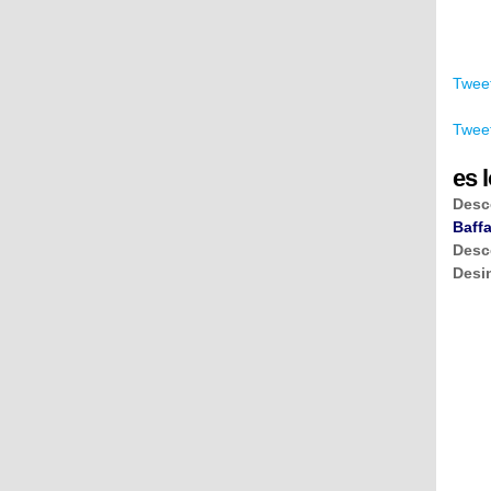
Tweet
Tweet
es l
Desc
Baffa
Desc
Desi