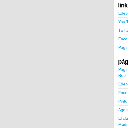
lin
Edep
You 
Twitt
Face
Pági
pág
Págin
Red
Edep
Face
Pintu
Agend
El cl
Madr