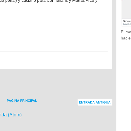
de penal) y Luciano para Corinthians y Matías Arce y
El me
hacie
PÁGINA PRINCIPAL
ENTRADA ANTIGUA
ada (Atom)