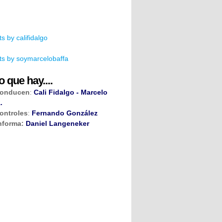
s by califidalgo
s by soymarcelobaffa
o que hay....
onducen
:
Cali Fidalgo - Marcelo
.
ontroles
:
Fernando González
nforma:
Daniel Langeneker