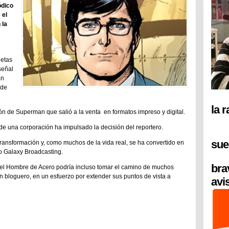
iódico
 el
 la
ietas
señal
an
 de
la 
ón de Superman que salió a la venta en formatos impreso y digital.
de una corporación ha impulsado la decisión del reportero.
sue
transformación y, como muchos de la vida real, se ha convertido en
o Galaxy Broadcasting.
bra
el Hombre de Acero podría incluso tomar el camino de muchos
un bloguero, en un esfuerzo por extender sus puntos de vista a
avi