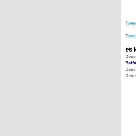
Tweet
Tweet
es l
Desc
Baffa
Desc
Desi