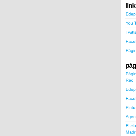
lin
Edep
You 
Twitt
Face
Pági
pág
Págin
Red
Edep
Face
Pintu
Agend
El cl
Madr