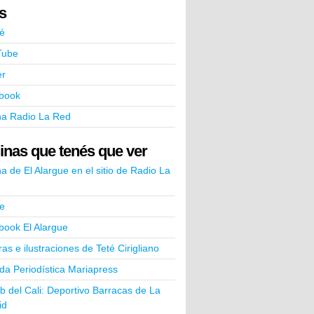
ks
é
Tube
er
book
na Radio La Red
inas que tenés que ver
a de El Alargue en el sitio de Radio La
e
book El Alargue
ras e ilustraciones de Teté Cirigliano
a Periodística Mariapress
ub del Cali: Deportivo Barracas de La
id