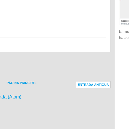
El me
hacie
PÁGINA PRINCIPAL
ENTRADA ANTIGUA
ada (Atom)