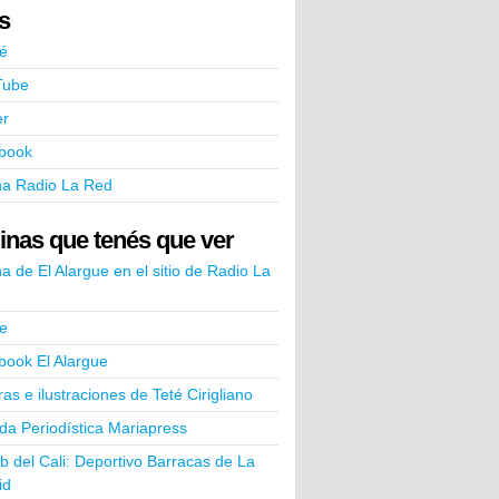
ks
é
Tube
er
book
na Radio La Red
inas que tenés que ver
a de El Alargue en el sitio de Radio La
e
book El Alargue
ras e ilustraciones de Teté Cirigliano
a Periodística Mariapress
ub del Cali: Deportivo Barracas de La
id