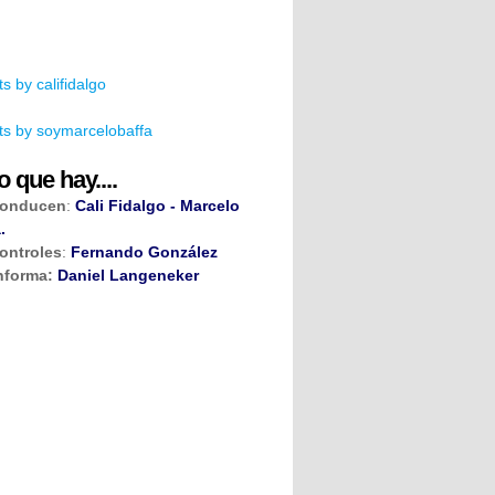
s by califidalgo
s by soymarcelobaffa
o que hay....
onducen
:
Cali Fidalgo - Marcelo
.
ontroles
:
Fernando González
nforma:
Daniel Langeneker