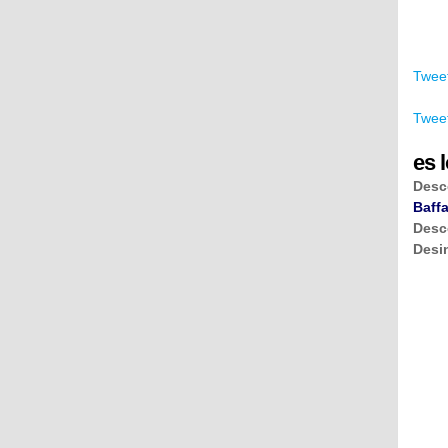
Tweet
Tweet
es l
Desc
Baffa
Desc
Desi