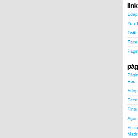
lin
Edep
You 
Twitt
Face
Pági
pág
Págin
Red
Edep
Face
Pintu
Agend
El cl
Madr