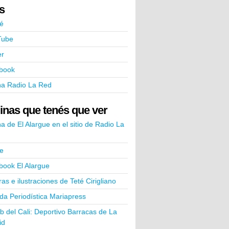
ks
é
Tube
er
book
na Radio La Red
inas que tenés que ver
a de El Alargue en el sitio de Radio La
e
book El Alargue
ras e ilustraciones de Teté Cirigliano
a Periodística Mariapress
ub del Cali: Deportivo Barracas de La
id