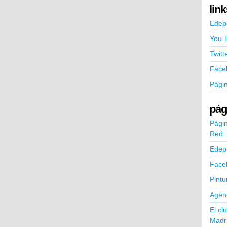
lin
Edep
You 
Twitt
Face
Pági
pág
Págin
Red
Edep
Face
Pintu
Agend
El cl
Madr