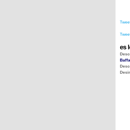
Tweet
Tweet
es l
Desc
Baffa
Desc
Desi