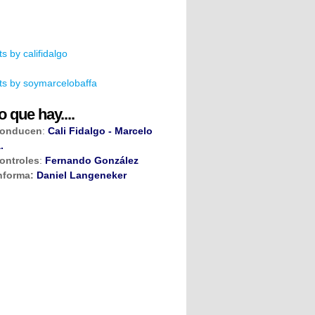
s by califidalgo
s by soymarcelobaffa
o que hay....
onducen
:
Cali Fidalgo - Marcelo
.
ontroles
:
Fernando González
nforma:
Daniel Langeneker