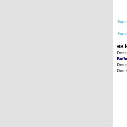
Tweet
Tweet
es l
Desc
Baffa
Desc
Desi