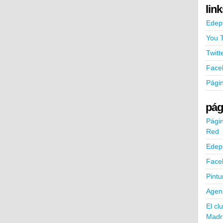
lin
Edep
You 
Twitt
Face
Pági
pág
Págin
Red
Edep
Face
Pintu
Agend
El cl
Madr