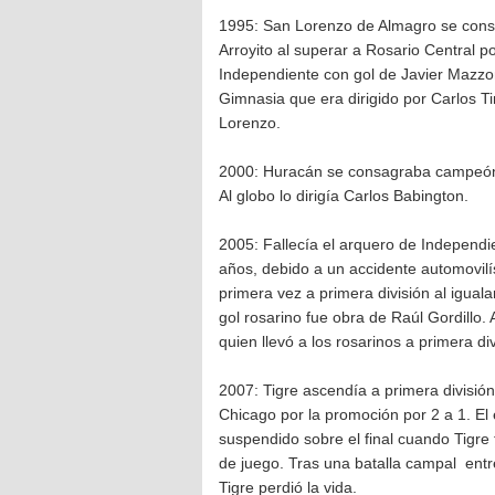
1995: San Lorenzo de Almagro se cons
Arroyito al superar a Rosario Central p
Independiente con gol de Javier Mazzon
Gimnasia que era dirigido por Carlos T
Lorenzo.
2000: Huracán se consagraba campeón d
Al globo lo dirigía Carlos Babington.
2005: Fallecía el arquero de Independie
años, debido a un accidente automovilí
primera vez a primera división al igual
gol rosarino fue obra de Raúl Gordillo. 
quien llevó a los rosarinos a primera di
2007: Tigre ascendía a primera divisi
Chicago por la promoción por 2 a 1. El
suspendido sobre el final cuando Tigre 
de juego. Tras una batalla campal entr
Tigre perdió la vida.