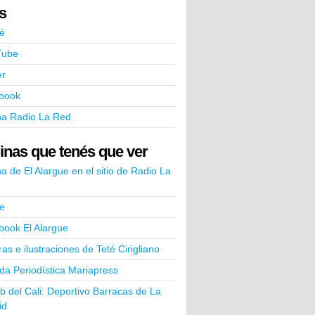
ks
é
Tube
er
book
na Radio La Red
inas que tenés que ver
a de El Alargue en el sitio de Radio La
e
book El Alargue
ras e ilustraciones de Teté Cirigliano
a Periodística Mariapress
ub del Cali: Deportivo Barracas de La
id