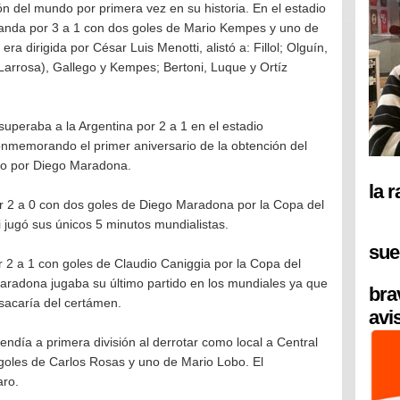
 del mundo por primera vez en su historia. En el estadio
landa por 3 a 1 con dos goles de Mario Kempes y uno de
ra dirigida por César Luis Menotti, alistó a: Fillol; Olguín,
 (Larrosa), Gallego y Kempes; Bertoni, Luque y Ortíz
peraba a la Argentina por 2 a 1 en el estadio
nmemorando el primer aniversario de la obtención del
ido por Diego Maradona.
la 
or 2 a 0 con dos goles de Diego Maradona por la Copa del
 jugó sus únicos 5 minutos mundialistas.
sue
r 2 a 1 con goles de Claudio Caniggia por la Copa del
radona jugaba su último partido en los mundiales ya que
bra
 sacaría del certámen.
avi
ndía a primera división al derrotar como local a Central
goles de Carlos Rosas y uno de Mario Lobo. El
aro.