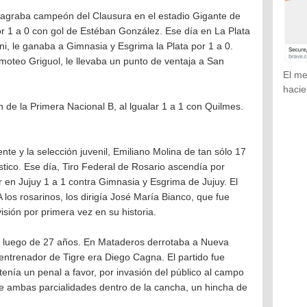
agraba campeón del Clausura en el estadio Gigante de
or 1 a 0 con gol de Estéban González. Ese día en La Plata
i, le ganaba a Gimnasia y Esgrima la Plata por 1 a 0.
imoteo Griguol, le llevaba un punto de ventaja a San
El me
hacie
e la Primera Nacional B, al lgualar 1 a 1 con Quilmes.
nte y la selección juvenil, Emiliano Molina de tan sólo 17
stico. Ese día, Tiro Federal de Rosario ascendía por
ar en Jujuy 1 a 1 contra Gimnasia y Esgrima de Jujuy. El
A los rosarinos, los dirigía José María Bianco, que fue
visión por primera vez en su historia.
ón luego de 27 años. En Mataderos derrotaba a Nueva
 entrenador de Tigre era Diego Cagna. El partido fue
tenía un penal a favor, por invasión del público al campo
e ambas parcialidades dentro de la cancha, un hincha de