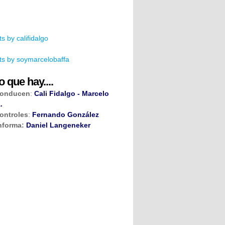
s by califidalgo
s by soymarcelobaffa
o que hay....
onducen
:
Cali Fidalgo - Marcelo
.
ontroles
:
Fernando González
nforma:
Daniel Langeneker