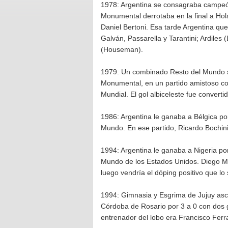
1978: Argentina se consagraba campeón
Monumental derrotaba en la final a Ho
Daniel Bertoni. Esa tarde Argentina que e
Galván, Passarella y Tarantini; Ardiles
(Houseman).
1979: Un combinado Resto del Mundo su
Monumental, en un partido amistoso co
Mundial. El gol albiceleste fue convert
1986: Argentina le ganaba a Bélgica p
Mundo. En ese partido, Ricardo Bochini
1994: Argentina le ganaba a Nigeria po
Mundo de los Estados Unidos. Diego Ma
luego vendría el dóping positivo que lo
1994: Gimnasia y Esgrima de Jujuy asce
Córdoba de Rosario por 3 a 0 con dos 
entrenador del lobo era Francisco Ferr