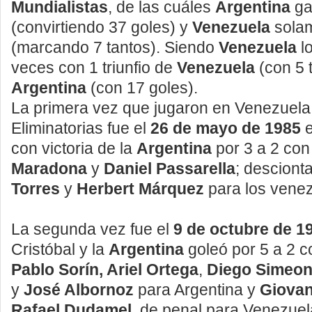
Mundialistas
, de las cuáles
Argentina
ga
(convirtiendo 37 goles) y
Venezuela
sola
(marcando 7 tantos). Siendo
Venezuela
l
veces con 1 triunfio de
Venezuela
(con 5 
Argentina
(con 17 goles).
La primera vez que jugaron en Venezuela 
Eliminatorias fue el
26 de mayo de 1985
con victoria de la
Argentina
por 3 a 2 co
Maradona
y
Daniel Passarella
; descion
Torres
y
Herbert Márquez
para los vene
La segunda vez fue el
9 de octubre de 1
Cristóbal y la
Argentina
goleó por 5 a 2 c
Pablo Sorín, Ariel Ortega
,
Diego Simeo
y
José Albornoz
para Argentina y
Giovan
Rafael Dudamel
, de penal para Venezuel