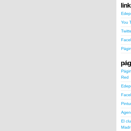
lin
Edep
You 
Twitt
Face
Pági
pág
Págin
Red
Edep
Face
Pintu
Agend
El cl
Madr