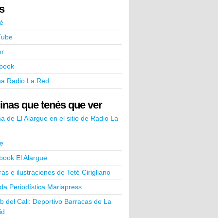
ks
é
Tube
er
book
na Radio La Red
inas que tenés que ver
a de El Alargue en el sitio de Radio La
e
book El Alargue
ras e ilustraciones de Teté Cirigliano
a Periodística Mariapress
ub del Cali: Deportivo Barracas de La
id