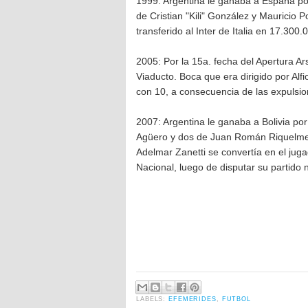
1999: Argentina le ganaba a España por
de Cristian "Kili" González y Mauricio 
transferido al Inter de Italia en 17.300.
2005: Por la 15a. fecha del Apertura Ar
Viaducto. Boca que era dirigido por Alf
con 10, a consecuencia de las expulsio
2007: Argentina le ganaba a Bolivia po
Agüero y dos de Juan Román Riquelme p
Adelmar Zanetti se convertía en el jug
Nacional, luego de disputar su partido
LABELS:
EFEMERIDES
,
FUTBOL