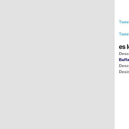
Tweet
Tweet
es l
Desc
Baffa
Desc
Desi