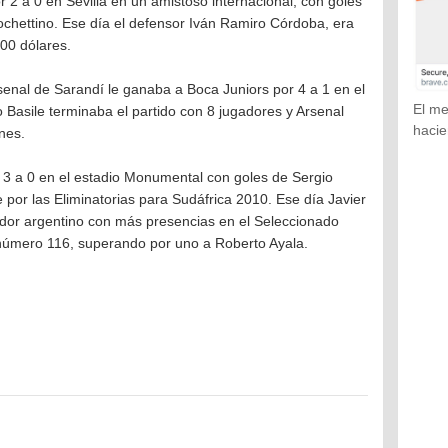
 2 a 0 en Sevilla en un amistoso internacional, con goles
Pochettino. Ese día el defensor Iván Ramiro Córdoba, era
000 dólares.
senal de Sarandí le ganaba a Boca Juniors por 4 a 1 en el
El me
io Basile terminaba el partido con 8 jugadores y Arsenal
hacie
nes.
r 3 a 0 en el estadio Monumental con goles de Sergio
or las Eliminatorias para Sudáfrica 2010. Ese día Javier
ador argentino con más presencias en el Seleccionado
 número 116, superando por uno a Roberto Ayala.