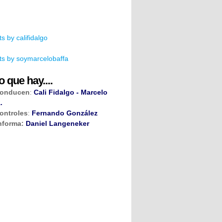
s by califidalgo
s by soymarcelobaffa
o que hay....
onducen
:
Cali Fidalgo - Marcelo
.
ontroles
:
Fernando González
nforma:
Daniel Langeneker