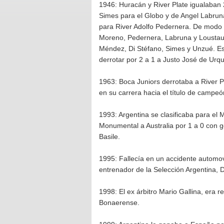
1946: Huracán y River Plate igualaban 2
Simes para el Globo y de Angel Labruna
para River Adolfo Pedernera. De modo q
Moreno, Pedernera, Labruna y Loustau).
Méndez, Di Stéfano, Simes y Unzué. Es
derrotar por 2 a 1 a Justo José de Urqu
1963: Boca Juniors derrotaba a River P
en su carrera hacia el título de campeó
1993: Argentina se clasificaba para el 
Monumental a Australia por 1 a 0 con gol
Basile.
1995: Fallecía en un accidente automovi
entrenador de la Selección Argentina, D
1998: El ex árbitro Mario Gallina, era 
Bonaerense.