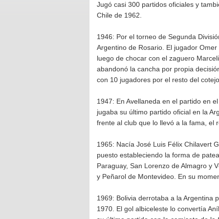
Jugó casi 300 partidos oficiales y tamb
Chile de 1962.
1946: Por el torneo de Segunda Divisi
Argentino de Rosario. El jugador Omer d
luego de chocar con el zaguero Marceli
abandonó la cancha por propia decisión
con 10 jugadores por el resto del cotejo
1947: En Avellaneda en el partido en e
jugaba su último partido oficial en la 
frente al club que lo llevó a la fama, el
1965: Nacía José Luis Félix Chilavert 
puesto estableciendo la forma de patea
Paraguay, San Lorenzo de Almagro y Vé
y Peñarol de Montevideo. En su momen
1969: Bolivia derrotaba a la Argentina 
1970. El gol albiceleste lo convertía An