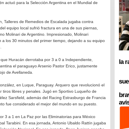
ién actuó para la Selección Argentina en el Mundial de
ón, Talleres de Remedios de Escalada jugaba contra
el equipo local sufrió fractura en una de sus piernas,
no Molinari de Argentino. Impresionado, Molinari
 a los 30 minutos del primer tiempo, dejando a su equipo
.
l que Huracán derrotaba por 3 a 0 a Independiente,
la 
Argentina el paraguayo Arsenio Pastor Erico, justamente
 rojo de Avellaneda.
sue
González, en Luque, Paraguay. Arquero que revolucionó el
r tiros libres y penales. Jugó en Sportivo Luqueño de
bra
lez Sarsfield, además del Racing Estrasburgo de Francia
avi
to fue considerado el mejor del mundo en su puesto.
por 3 a 1 en La Paz por las Eliminatorias para México
íbal Tarabini. En esa jornada, Antonio Ubaldo Rattín jugaba