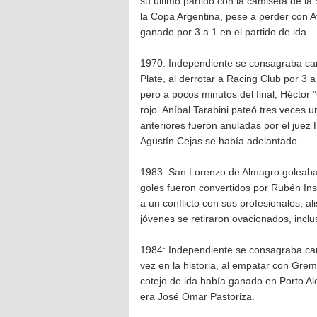
su último partido con la camiseta de l
la Copa Argentina, pese a perder con At
ganado por 3 a 1 en el partido de ida.
1970: Independiente se consagraba cam
Plate, al derrotar a Racing Club por 3 
pero a pocos minutos del final, Héctor "
rojo. Aníbal Tarabini pateó tres veces u
anteriores fueron anuladas por el juez
Agustín Cejas se había adelantado.
1983: San Lorenzo de Almagro goleaba a
goles fueron convertidos por Rubén Ins
a un conflicto con sus profesionales, al
jóvenes se retiraron ovacionados, inclu
1984: Independiente se consagraba ca
vez en la historia, al empatar con Grem
cotejo de ida había ganado en Porto Al
era José Omar Pastoriza.