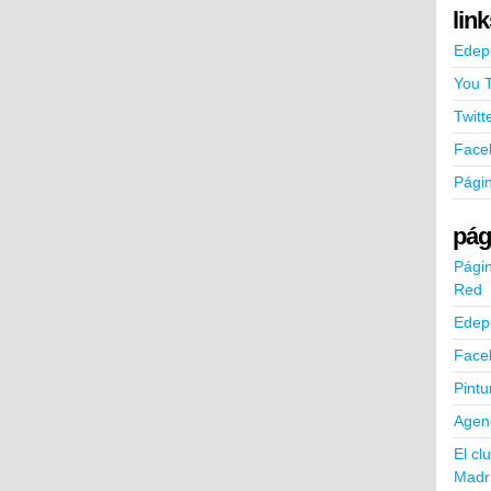
lin
Edep
You 
Twitt
Face
Pági
pág
Págin
Red
Edep
Face
Pintu
Agend
El cl
Madr