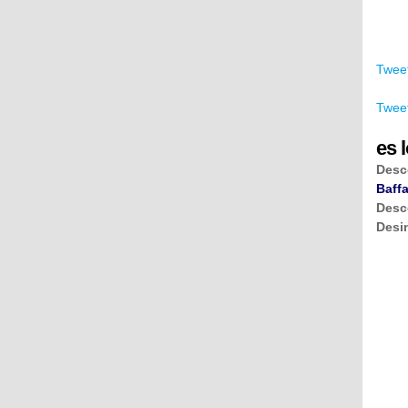
Tweet
Tweet
es l
Desc
Baffa
Desc
Desi