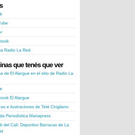
ks
é
Tube
er
book
na Radio La Red
inas que tenés que ver
a de El Alargue en el sitio de Radio La
e
book El Alargue
ras e ilustraciones de Teté Cirigliano
a Periodística Mariapress
ub del Cali: Deportivo Barracas de La
id