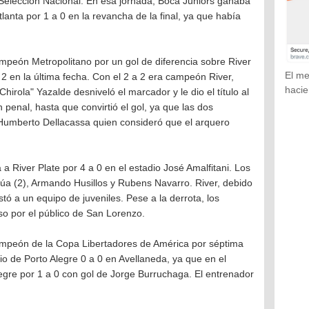
a Selección Nacional. En esa jornada, Boca Juniors ganaba
lanta por 1 a 0 en la revancha de la final, ya que había
peón Metropolitano por un gol de diferencia sobre River
El me
a 2 en la última fecha. Con el 2 a 2 era campeón River,
hacie
Chirola" Yazalde desniveló el marcador y le dio el título al
n penal, hasta que convirtió el gol, ya que las dos
 Humberto Dellacassa quien consideró que el arquero
 River Plate por 4 a 0 en el estadio José Amalfitani. Los
úa (2), Armando Husillos y Rubens Navarro. River, debido
istó a un equipo de juveniles. Pese a la derrota, los
so por el público de San Lorenzo.
mpeón de la Copa Libertadores de América por séptima
io de Porto Alegre 0 a 0 en Avellaneda, ya que en el
egre por 1 a 0 con gol de Jorge Burruchaga. El entrenador