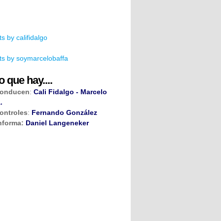
s by califidalgo
s by soymarcelobaffa
o que hay....
onducen
:
Cali Fidalgo - Marcelo
.
ontroles
:
Fernando González
nforma:
Daniel Langeneker