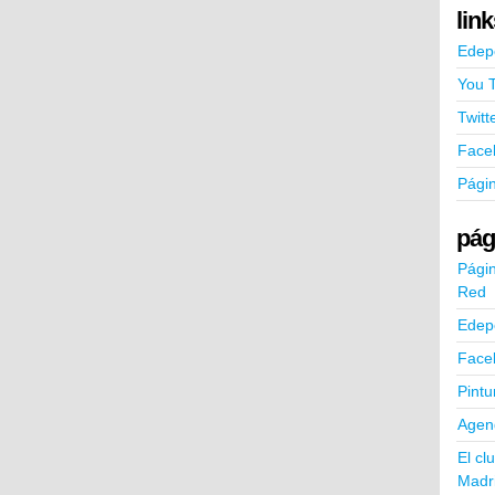
lin
Edep
You 
Twitt
Face
Pági
pág
Págin
Red
Edep
Face
Pintu
Agend
El cl
Madr