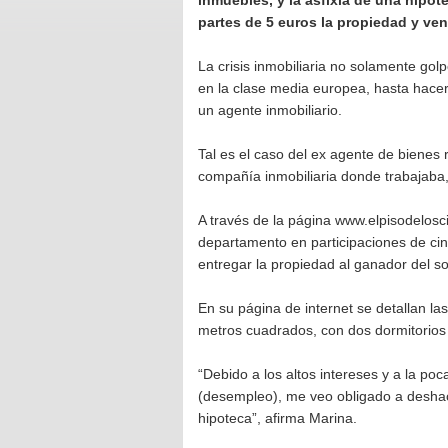
inmuebles, y la asfixia de una hipot
partes de 5 euros la propiedad y ven
La crisis inmobiliaria no solamente go
en la clase media europea, hasta hacer
un agente inmobiliario.
Tal es el caso del ex agente de bienes
compañía inmobiliaria donde trabajaba,
A través de la página www.elpisodelosc
departamento en participaciones de ci
entregar la propiedad al ganador del so
En su página de internet se detallan la
metros cuadrados, con dos dormitorios
“Debido a los altos intereses y a la poc
(desempleo), me veo obligado a deshac
hipoteca”, afirma Marina.