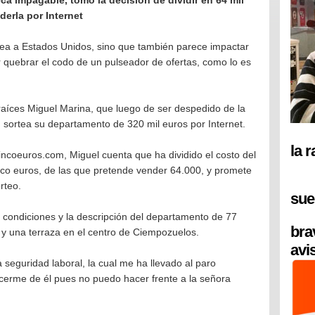
eca impagable, tomó la decisión de dividir en 64 mil
derla por Internet
lpea a Estados Unidos, sino que también parece impactar
 quebrar el codo de un pulseador de ofertas, como lo es
 raíces Miguel Marina, que luego de ser despedido de la
 sortea su departamento de 320 mil euros por Internet.
la 
incoeuros.com, Miguel cuenta que ha dividido el costo del
nco euros, de las que pretende vender 64.000, y promete
rteo.
sue
s condiciones y la descripción del departamento de 77
bra
 y una terraza en el centro de Ciempozuelos.
avi
a seguridad laboral, la cual me ha llevado al paro
erme de él pues no puedo hacer frente a la señora