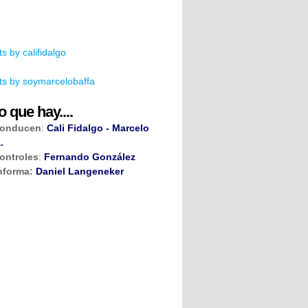
s by califidalgo
s by soymarcelobaffa
o que hay....
onducen
:
Cali Fidalgo - Marcelo
.
ontroles
:
Fernando González
nforma:
Daniel Langeneker