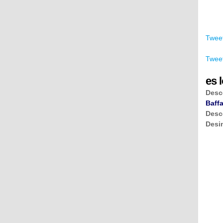
Tweet
Tweet
es l
Desc
Baffa
Desc
Desi