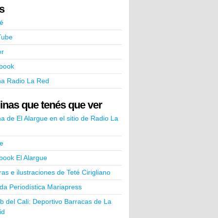
ks
é
Tube
er
book
na Radio La Red
inas que tenés que ver
a de El Alargue en el sitio de Radio La
e
book El Alargue
ras e ilustraciones de Teté Cirigliano
a Periodística Mariapress
ub del Cali: Deportivo Barracas de La
id