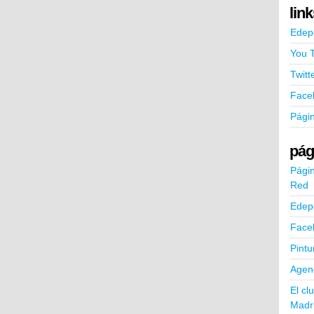
lin
Edep
You 
Twitt
Face
Pági
pág
Págin
Red
Edep
Face
Pintu
Agend
El cl
Madr