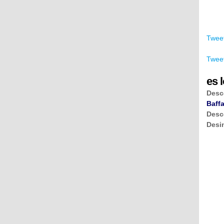
Tweet
Tweet
es l
Desc
Baffa
Desc
Desi