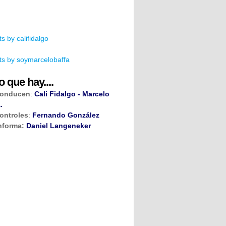
s by califidalgo
s by soymarcelobaffa
o que hay....
onducen
:
Cali Fidalgo - Marcelo
.
ontroles
:
Fernando González
nforma:
Daniel Langeneker