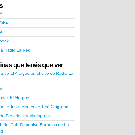
ks
é
Tube
er
book
na Radio La Red
inas que tenés que ver
a de El Alargue en el sitio de Radio La
e
book El Alargue
ras e ilustraciones de Teté Cirigliano
a Periodística Mariapress
ub del Cali: Deportivo Barracas de La
id