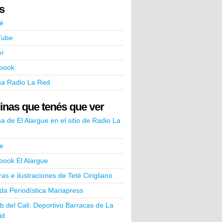
ks
é
Tube
er
book
na Radio La Red
inas que tenés que ver
a de El Alargue en el sitio de Radio La
e
book El Alargue
ras e ilustraciones de Teté Cirigliano
a Periodística Mariapress
ub del Cali: Deportivo Barracas de La
id