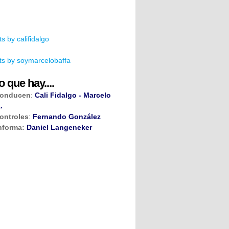
s by califidalgo
s by soymarcelobaffa
o que hay....
onducen
:
Cali Fidalgo - Marcelo
.
ontroles
:
Fernando González
nforma:
Daniel Langeneker