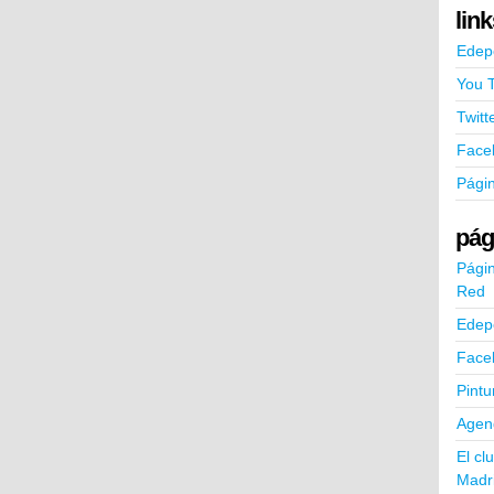
lin
Edep
You 
Twitt
Face
Pági
pág
Págin
Red
Edep
Face
Pintu
Agend
El cl
Madr