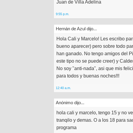
Juan de Villa Adelina
9:55 p.m.
Hernán de Azul dijo...
Hola Cali y Marcelo! Les escribo par
bueno aparecer) pero sobre todo para
han ganado. No tengo amigos del Pin
este tipo no se puede creer) y Cald
No soy "anti-nada", asi que mis feli
para todos y buenas noches!!!
12:40 a.m.
Anónimo dijo...
hola cali y marcelo, tengo 15 y no ve
tranqilo y demas. O a los 18 para sa
programa