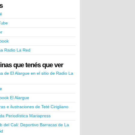
ks
é
Tube
er
book
na Radio La Red
inas que tenés que ver
a de El Alargue en el sitio de Radio La
e
book El Alargue
ras e ilustraciones de Teté Cirigliano
a Periodística Mariapress
ub del Cali: Deportivo Barracas de La
id