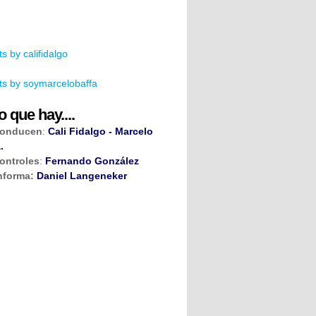
s by califidalgo
s by soymarcelobaffa
o que hay....
onducen
:
Cali Fidalgo - Marcelo
.
ontroles
:
Fernando González
nforma:
Daniel Langeneker