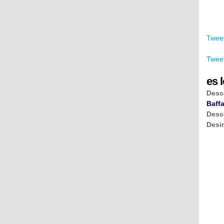
Tweet
Tweet
es l
Desc
Baffa
Desc
Desi