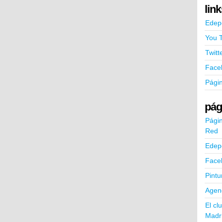
lin
Edep
You 
Twitt
Face
Pági
pág
Págin
Red
Edep
Face
Pintu
Agend
El cl
Madr