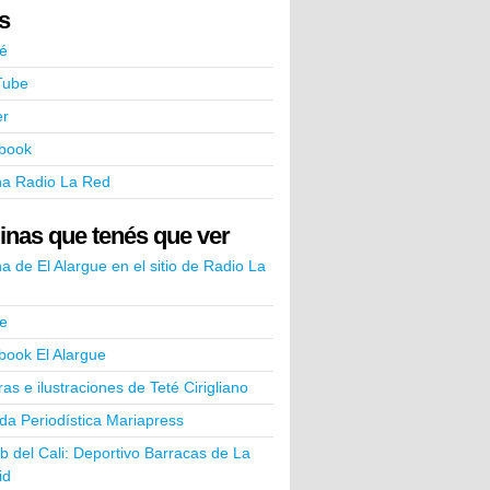
ks
é
Tube
er
book
na Radio La Red
inas que tenés que ver
a de El Alargue en el sitio de Radio La
e
book El Alargue
ras e ilustraciones de Teté Cirigliano
a Periodística Mariapress
ub del Cali: Deportivo Barracas de La
id