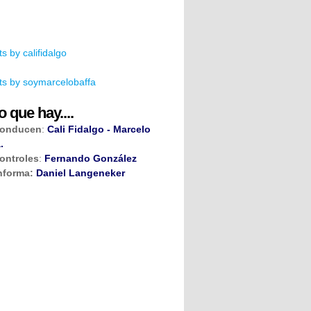
s by califidalgo
s by soymarcelobaffa
o que hay....
onducen
:
Cali Fidalgo - Marcelo
.
ontroles
:
Fernando González
nforma:
Daniel Langeneker