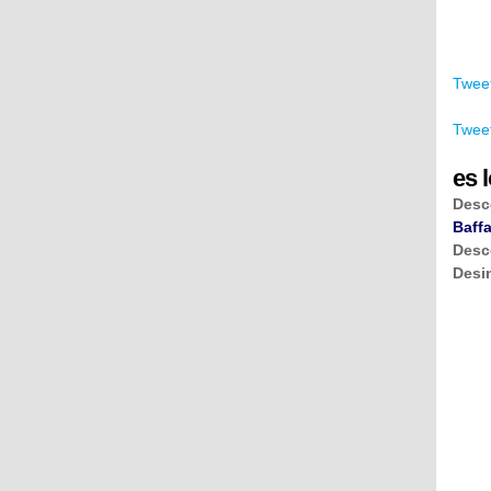
Tweet
Tweet
es l
Desc
Baffa
Desc
Desi