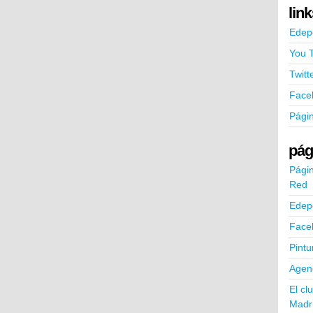
lin
Edep
You 
Twitt
Face
Pági
pág
Págin
Red
Edep
Face
Pintu
Agend
El cl
Madr