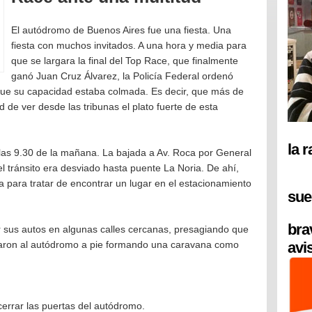
El autódromo de Buenos Aires fue una fiesta. Una
fiesta con muchos invitados. A una hora y media para
que se largara la final del Top Race, que finalmente
ganó Juan Cruz Álvarez, la Policía Federal ordenó
 que su capacidad estaba colmada. Es decir, que más de
 de ver desde las tribunas el plato fuerte de esta
la 
as 9.30 de la mañana. La bajada a Av. Roca por General
l tránsito era desviado hasta puente La Noria. De ahí,
a para tratar de encontrar un lugar en el estacionamiento
sue
bra
ar sus autos en algunas calles cercanas, presagiando que
caron al autódromo a pie formando una caravana como
avi
cerrar las puertas del autódromo.