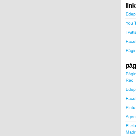
lin
Edep
You 
Twitt
Face
Pági
pág
Págin
Red
Edep
Face
Pintu
Agend
El cl
Madr