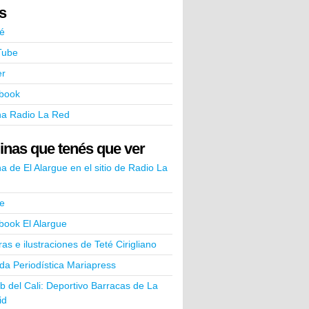
ks
é
Tube
er
book
na Radio La Red
inas que tenés que ver
a de El Alargue en el sitio de Radio La
e
book El Alargue
ras e ilustraciones de Teté Cirigliano
a Periodística Mariapress
ub del Cali: Deportivo Barracas de La
id