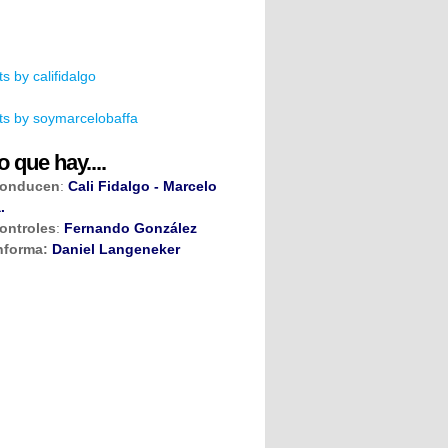
s by califidalgo
s by soymarcelobaffa
o que hay....
onducen
:
Cali Fidalgo - Marcelo
.
ontroles
:
Fernando González
nforma:
Daniel Langeneker