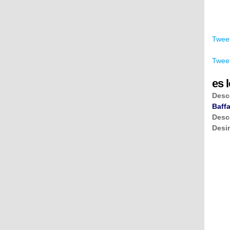
Tweet
Tweet
es l
Desc
Baffa
Desc
Desi