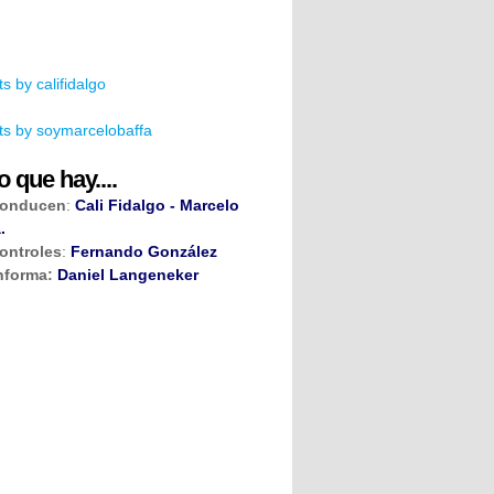
s by califidalgo
s by soymarcelobaffa
o que hay....
onducen
:
Cali Fidalgo - Marcelo
.
ontroles
:
Fernando González
nforma:
Daniel Langeneker