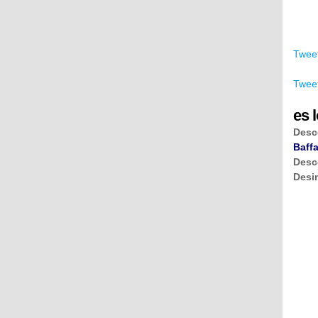
Tweet
Tweet
es l
Desc
Baffa
Desc
Desi