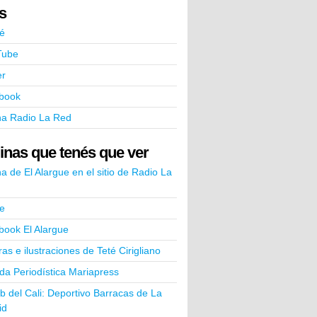
ks
é
Tube
er
book
na Radio La Red
inas que tenés que ver
a de El Alargue en el sitio de Radio La
e
book El Alargue
ras e ilustraciones de Teté Cirigliano
a Periodística Mariapress
ub del Cali: Deportivo Barracas de La
id