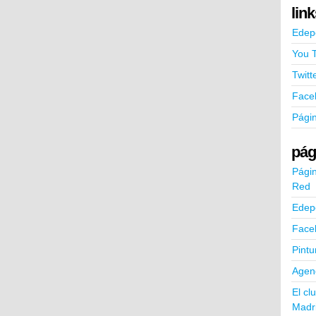
lin
Edep
You 
Twitt
Face
Pági
pág
Págin
Red
Edep
Face
Pintu
Agend
El cl
Madr