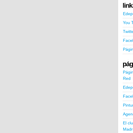
lin
Edep
You 
Twitt
Face
Pági
pág
Págin
Red
Edep
Face
Pintu
Agend
El cl
Madr