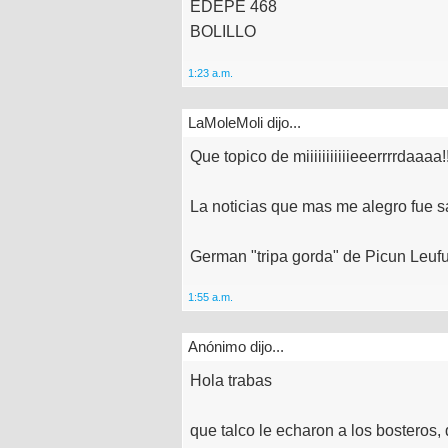
EDEPE 468
BOLILLO
1:23 a.m.
LaMoleMoli dijo...
Que topico de miiiiiiiiiiieeerrrrdaaaa!!
La noticias que mas me alegro fue 
German "tripa gorda" de Picun Leufu
1:55 a.m.
Anónimo dijo...
Hola trabas
que talco le echaron a los bosteros, 