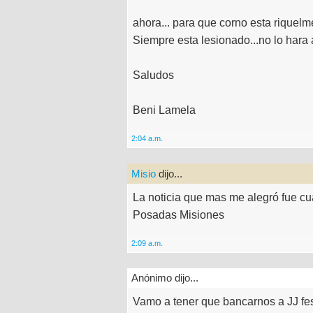
ahora... para que corno esta riquel
Siempre esta lesionado...no lo hara 
Saludos
Beni Lamela
2:04 a.m.
Misio
dijo...
La noticia que mas me alegró fue cu
Posadas Misiones
2:09 a.m.
Anónimo dijo...
Vamo a tener que bancarnos a JJ fe