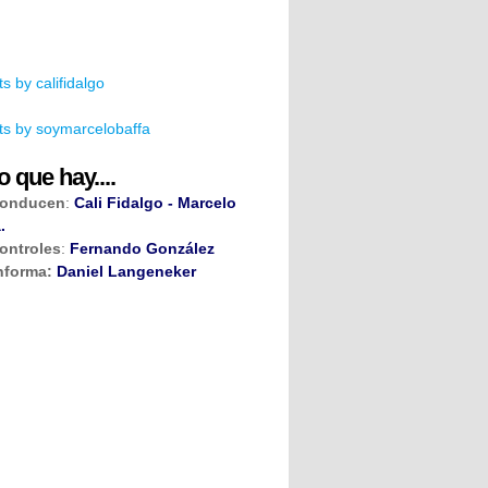
s by califidalgo
s by soymarcelobaffa
o que hay....
onducen
:
Cali Fidalgo - Marcelo
.
ontroles
:
Fernando González
nforma:
Daniel Langeneker