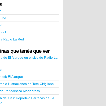
ks
é
Tube
er
book
na Radio La Red
inas que tenés que ver
a de El Alargue en el sitio de Radio La
e
book El Alargue
ras e ilustraciones de Teté Cirigliano
a Periodística Mariapress
ub del Cali: Deportivo Barracas de La
id