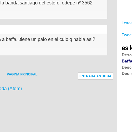
la banda santiago del estero. edepe nº 3562
Tweet
Tweet
a baffa...tiene un palo en el culo q habla asi?
es l
Desc
Baffa
Desc
Desi
PÁGINA PRINCIPAL
ENTRADA ANTIGUA
ada (Atom)