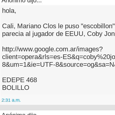
Anónimo dijo...
hola,
Cali, Mariano Clos le puso "escobillon
parecia al jugador de EEUU, Coby Jon
http://www.google.com.ar/images?
client=opera&rls=es-ES&q=coby%20jo
8&um=1&ie=UTF-8&source=og&sa=N&
EDEPE 468
BOLILLO
2:31 a.m.