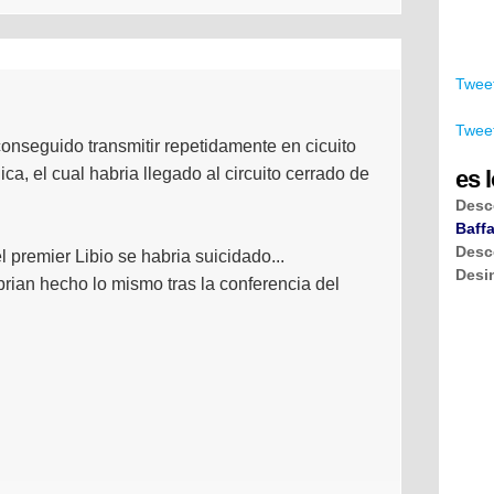
Tweet
Tweet
conseguido transmitir repetidamente en cicuito
ca, el cual habria llegado al circuito cerrado de
es l
Desc
Baffa
Desc
l premier Libio se habria suicidado...
Desi
rian hecho lo mismo tras la conferencia del