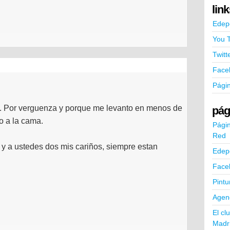
lin
Edep
You 
Twitt
Face
Pági
s. Por verguenza y porque me levanto en menos de
pág
vo a la cama.
Págin
Red
 y a ustedes dos mis cariños, siempre estan
Edep
Face
Pintu
Agend
El cl
Madr