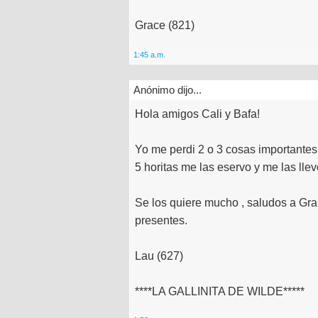
Grace (821)
1:45 a.m.
Anónimo dijo...
Hola amigos Cali y Bafa!
Yo me perdi 2 o 3 cosas importante
5 horitas me las eservo y me las lle
Se los quiere mucho , saludos a Gra
presentes.
Lau (627)
****LA GALLINITA DE WILDE*****