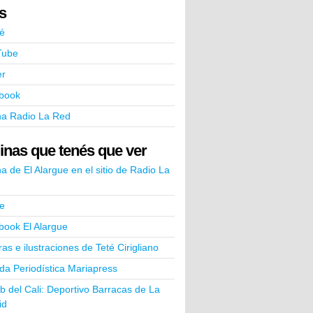
ks
é
Tube
er
book
na Radio La Red
inas que tenés que ver
a de El Alargue en el sitio de Radio La
e
book El Alargue
ras e ilustraciones de Teté Cirigliano
a Periodística Mariapress
ub del Cali: Deportivo Barracas de La
id