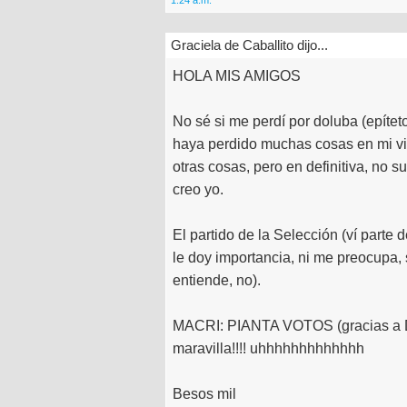
1:24 a.m.
Graciela de Caballito dijo...
HOLA MIS AMIGOS
No sé si me perdí por doluba (epíte
haya perdido muchas cosas en mi vid
otras cosas, pero en definitiva, no su
creo yo.
El partido de la Selección (ví parte
le doy importancia, ni me preocupa,
entiende, no).
MACRI: PIANTA VOTOS (gracias a DI
maravilla!!!! uhhhhhhhhhhhhh
Besos mil