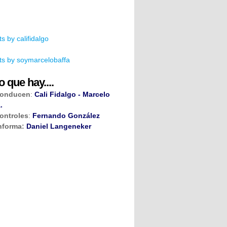
s by califidalgo
s by soymarcelobaffa
o que hay....
onducen
:
Cali Fidalgo - Marcelo
.
ontroles
:
Fernando González
nforma:
Daniel Langeneker