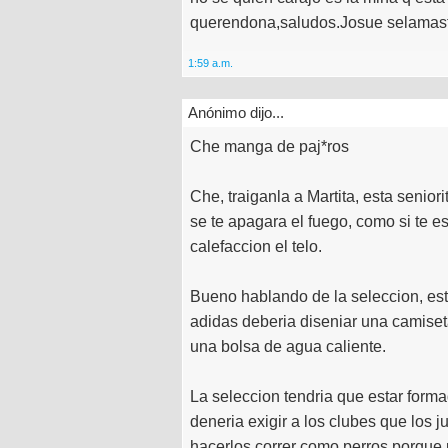
querendona,saludos.Josue selamast
1:59 a.m.
Anónimo dijo...
Che manga de paj*ros
Che, traiganla a Martita, esta senio
se te apagara el fuego, como si te e
calefaccion el telo.
Bueno hablando de la seleccion, est
adidas deberia diseniar una camiset
una bolsa de agua caliente.
La seleccion tendria que estar form
deneria exigir a los clubes que los
hacerlos correr como perros porque p