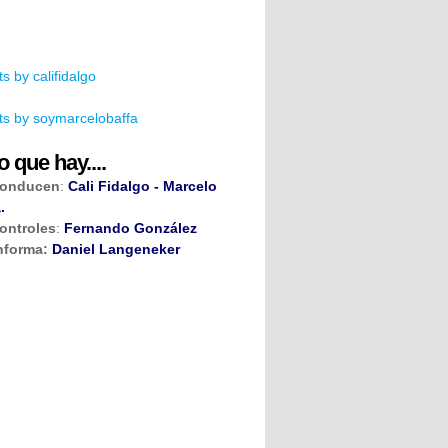
s by califidalgo
s by soymarcelobaffa
o que hay....
onducen
:
Cali Fidalgo - Marcelo
.
ontroles
:
Fernando González
nforma:
Daniel Langeneker