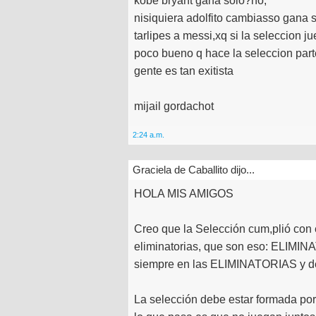
kobe bryant gana solo?no,
nisiquiera adolfito cambiasso gana s
tarlipes a messi,xq si la seleccion j
poco bueno q hace la seleccion parte
gente es tan exitista
mijail gordachot
2:24 a.m.
Graciela de Caballito dijo...
HOLA MIS AMIGOS
Creo que la Selección cum,plió con 
eliminatorias, que son eso: ELIMI
siempre en las ELIMINATORIAS y d
La selección debe estar formada por