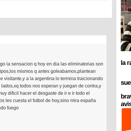
la 
engo la sensacion q hoy en dia las eliminatorias son
quipos,los mismos q antes goleabamos,plantean
e visitante,y a la argentina lo termina traicionando
sue
s lados,xq todos nos esperan y juegan de contra,y
 dificil hacer el desgaste de ir e ir todo el
bra
s les cuesta el futbol de hoy,sino mira españa
avi
ndo fuego