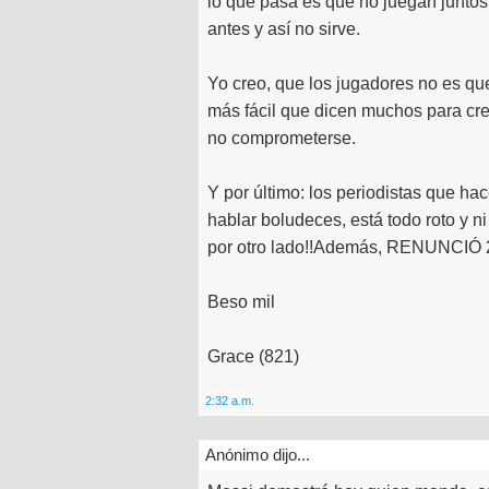
lo que pasa es que no juegan juntos
antes y así no sirve.
Yo creo, que los jugadores no es qu
más fácil que dicen muchos para crea
no comprometerse.
Y por último: los periodistas que h
hablar boludeces, está todo roto y n
por otro lado!!Además, RENUNCIÓ 2 
Beso mil
Grace (821)
2:32 a.m.
Anónimo dijo...