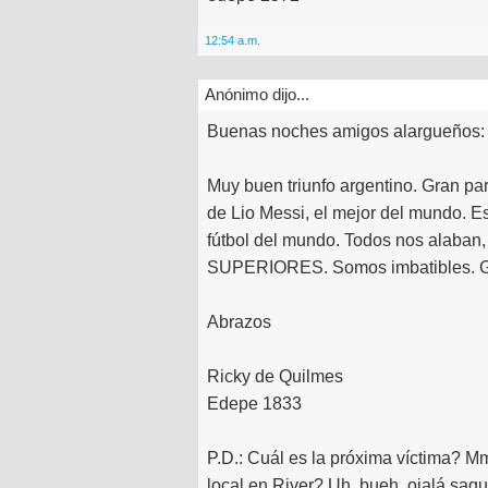
12:54 a.m.
Anónimo dijo...
Buenas noches amigos alargueños:
Muy buen triunfo argentino. Gran pa
de Lio Messi, el mejor del mundo. E
fútbol del mundo. Todos nos alaban,
SUPERIORES. Somos imbatibles. Gan
Abrazos
Ricky de Quilmes
Edepe 1833
P.D.: Cuál es la próxima víctima? M
local en River? Uh, bueh, ojalá sa