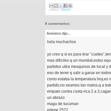
LABELS:
TÓPICO
8 comentarios:
Anónimo dijo...
hola muchachos
yo creo q si es para tirar "cuetes",t
mas dificiles q un mundial,estos e
partidos ultra mesquinos de local y d
eso de tener q salir a ganar en todo
como estaba la temperatura hoy,es muy
partido,no seamos tan malos,q a todo
empato contra costa rica 2 a 2,caga
un abrazo
magu de tucuman
edepe 2572