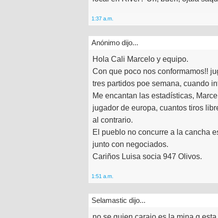
1:37 a.m.
Anónimo dijo...
Hola Cali Marcelo y equipo.
Con que poco nos conformamos!! ju
tres partidos poe semana, cuando in
Me encantan las estadísticas, Marcel
jugador de europa, cuantos tiros libr
al contrario.
El pueblo no concurre a la cancha e
junto con negociados.
Cariños Luisa socia 947 Olivos.
1:51 a.m.
Selamastic dijo...
no se quien carajo es la mina q esta