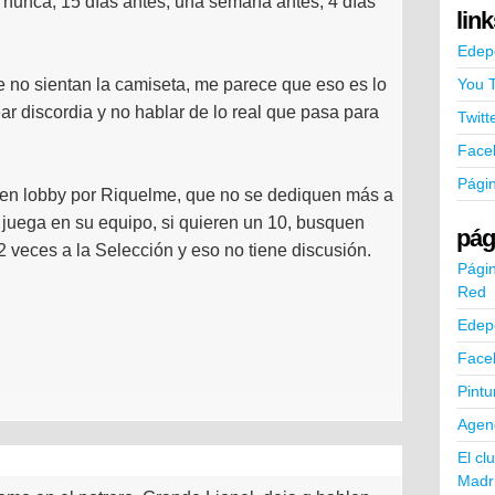
 nunca, 15 días antes, una semana antes, 4 días
lin
Edep
e no sientan la camiseta, me parece que eso es lo
You 
r discordia y no hablar de lo real que pasa para
Twitt
Face
Pági
acen lobby por Riquelme, que no se dediquen más a
i juega en su equipo, si quieren un 10, busquen
pág
veces a la Selección y eso no tiene discusión.
Págin
Red
Edep
Face
Pintu
Agend
El cl
Madr