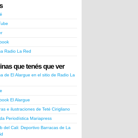
ks
é
Tube
er
book
na Radio La Red
inas que tenés que ver
a de El Alargue en el sitio de Radio La
e
book El Alargue
ras e ilustraciones de Teté Cirigliano
a Periodística Mariapress
ub del Cali: Deportivo Barracas de La
id