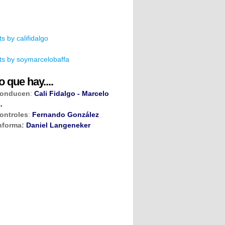
s by califidalgo
s by soymarcelobaffa
o que hay....
onducen
:
Cali Fidalgo - Marcelo
.
ontroles
:
Fernando González
nforma:
Daniel Langeneker