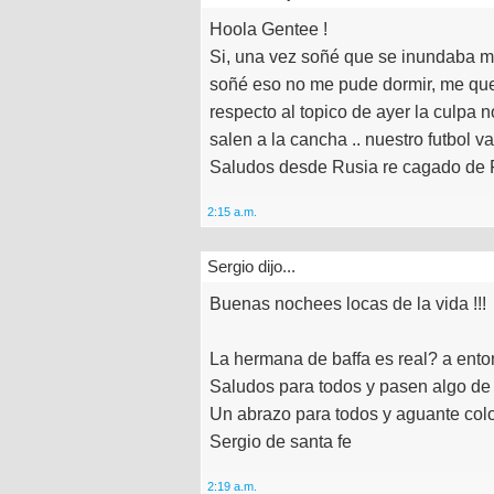
Hoola Gentee !
Si, una vez soñé que se inundaba mi
soñé eso no me pude dormir, me que
respecto al topico de ayer la culpa n
salen a la cancha .. nuestro futbol v
Saludos desde Rusia re cagado de F
2:15 a.m.
Sergio dijo...
Buenas nochees locas de la vida !!!
La hermana de baffa es real? a enton
Saludos para todos y pasen algo de n
Un abrazo para todos y aguante colo
Sergio de santa fe
2:19 a.m.