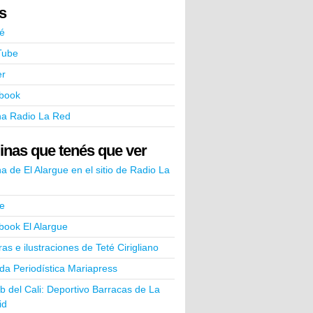
ks
é
Tube
er
book
na Radio La Red
inas que tenés que ver
a de El Alargue en el sitio de Radio La
e
book El Alargue
ras e ilustraciones de Teté Cirigliano
a Periodística Mariapress
ub del Cali: Deportivo Barracas de La
id