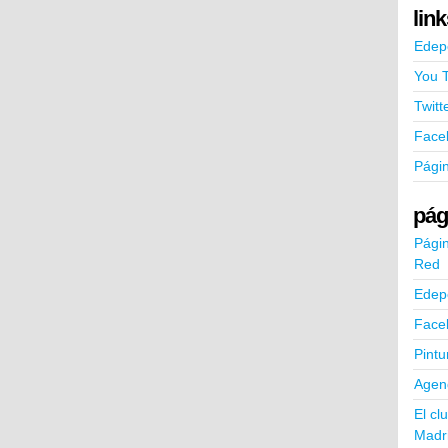
lin
Edep
You 
Twitt
Face
Pági
pág
Págin
Red
Edep
Face
Pintu
Agend
El cl
Madr