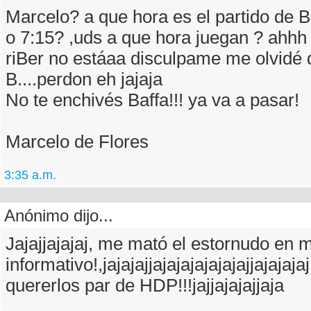
Marcelo? a que hora es el partido de 
o 7:15? ,uds a que hora juegan ? ahhh 
riBer no estáaa disculpame me olvidé 
B....perdon eh jajaja
No te enchivés Baffa!!! ya va a pasar!
Marcelo de Flores
3:35 a.m.
Anónimo dijo...
Jajajjajajaj, me mató el estornudo en 
informativo!,jajajajjajajajajajajajjajajaj
quererlos par de HDP!!!jajjajajajjaja