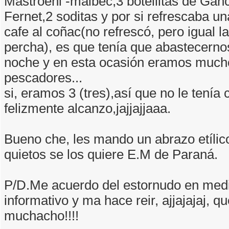
Mastroeni -malbec,3 botellitas de Ganc
Fernet,2 soditas y por si refrescaba un
cafe al coñac(no refrescó, pero igual l
percha), es que tenía que abastecerno
noche y en esta ocasión eramos much
pescadores...
si, eramos 3 (tres),así que no le tenía
felizmente alcanzo,jajjajjaaa.
Bueno che, les mando un abrazo etílic
quietos se los quiere E.M de Paraná.
P/D.Me acuerdo del estornudo en medi
informativo y ma hace reir, ajjajajaj, qu
muchacho!!!!