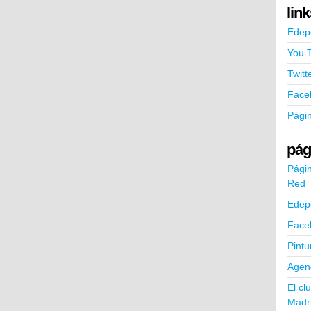
lin
Edep
You 
Twitt
Face
Pági
pág
Págin
Red
Edep
Face
Pintu
Agend
El cl
Madr