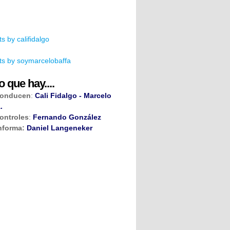
s by califidalgo
s by soymarcelobaffa
o que hay....
onducen
:
Cali Fidalgo - Marcelo
.
ontroles
:
Fernando González
nforma:
Daniel Langeneker