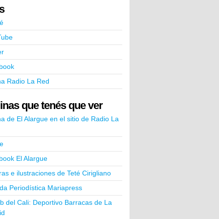
ks
é
Tube
er
book
na Radio La Red
inas que tenés que ver
a de El Alargue en el sitio de Radio La
e
book El Alargue
ras e ilustraciones de Teté Cirigliano
a Periodística Mariapress
ub del Cali: Deportivo Barracas de La
id