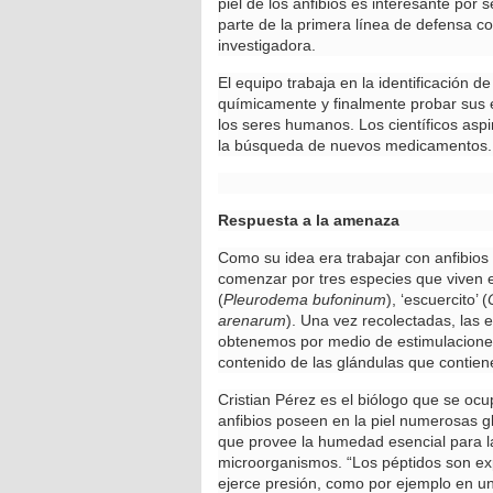
piel de los anfibios es interesante po
parte de la primera línea de defensa c
investigadora.
El equipo trabaja en la identificación d
químicamente y finalmente probar sus e
los seres humanos. Los científicos asp
la búsqueda de nuevos medicamentos.
Respuesta a la amenaza
Como su idea era trabajar con anfibios
comenzar por tres especies que viven en
(
Pleurodema bufoninum
), ‘escuercito’ (
arenarum
). Una vez recolectadas, las 
obtenemos por medio de estimulaciones 
contenido de las glándulas que contien
Cristian Pérez es el biólogo que se ocu
anfibios poseen en la piel numerosas 
que provee la humedad esencial para la
microorganismos. “Los péptidos son e
ejerce presión, como por ejemplo en un