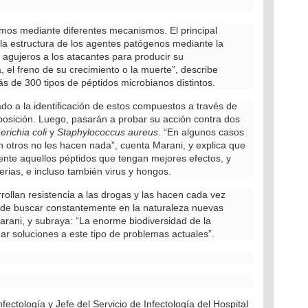
smos mediante diferentes mecanismos. El principal
 la estructura de los agentes patógenos mediante la
 agujeros a los atacantes para producir su
 el freno de su crecimiento o la muerte”, describe
s de 300 tipos de péptidos microbianos distintos.
o a la identificación de estos compuestos a través de
posición. Luego, pasarán a probar su acción contra dos
erichia coli
y
Staphylococcus aureus
. “En algunos casos
n otros no les hacen nada”, cuenta Marani, y explica que
ente aquellos péptidos que tengan mejores efectos, y
rias, e incluso también virus y hongos.
llan resistencia a las drogas y las hacen cada vez
a de buscar constantemente en la naturaleza nuevas
arani, y subraya: “La enorme biodiversidad de la
ar soluciones a este tipo de problemas actuales”.
ectología y Jefe del Servicio de Infectología del Hospital