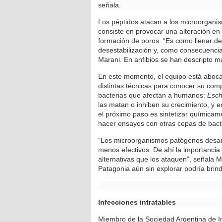
señala.
Los péptidos atacan a los microorgani
consiste en provocar una alteración en
formación de poros. “Es como llenar de
desestabilización y, como consecuencia,
Marani. En anfibios se han descripto má
En este momento, el equipo está abocad
distintas técnicas para conocer su com
bacterias que afectan a humanos:
Esch
las matan o inhiben su crecimiento, y e
el próximo paso es sintetizar químicam
hacer ensayos con otras cepas de bacte
“Los microorganismos patógenos desarro
menos efectivos. De ahí la importanci
alternativas que los ataquen”, señala M
Patagonia aún sin explorar podría brind
Infecciones intratables
Miembro de la Sociedad Argentina de Inf