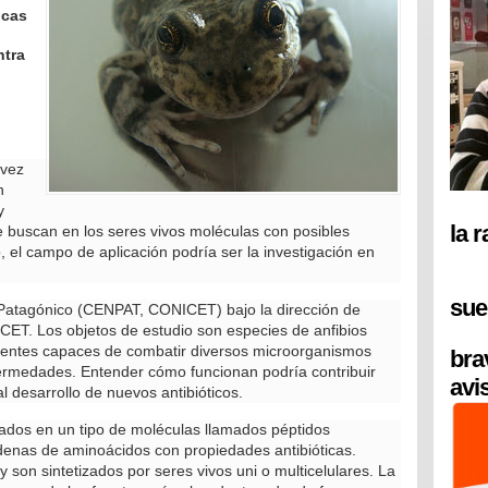
icas
ntra
 vez
n
y
la 
ue buscan en los seres vivos moléculas con posibles
, el campo de aplicación podría ser la investigación en
sue
l Patagónico (CENPAT, CONICET) bajo la dirección de
CET. Los objetos de estudio son especies de anfibios
nentes capaces de combatir diversos microorganismos
bra
ermedades. Entender cómo funcionan podría contribuir
avi
l desarrollo de nuevos antibióticos.
ados en un tipo de moléculas llamados péptidos
enas de aminoácidos con propiedades antibióticas.
y son sintetizados por seres vivos uni o multicelulares. La