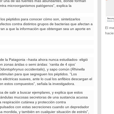
r ser una de las fuentes más abundantes, donde forman
ontra microorganismos patógenos”, explica la
e los péptidos para conocer cómo son, sintetizarlos
fectos contra distintos grupos de bacterias que afectan a
El me
iran a que la información que obtengan sea un aporte en
hacie
 de la Patagonia –hasta ahora nunca estudiados- eligió
 zonas áridas o semi áridas: ‘ranita de 4 ojos’
Odontophrynus occidentalis
), y sapo común (
Rhinella
estimulan para que segreguen los péptidos. “Los
eléctricas suaves, ante lo cual los anfibios descargan el
en estos compuestos”, señala la investigadora.
pa de salir a buscar ejemplares, y explica que estos
glándulas mucosas secretoras de una sustancia acuosa
 respiración cutánea y protección contra
xpulsados con estas secreciones cuando un depredador
a mordida, y también en cualquier situación de estrés”,