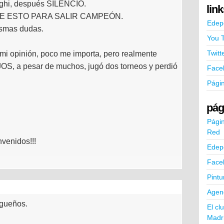
orghi, después SILENCIO.
lin
E ESTO PARA SALIR CAMPEÓN.
Edep
ismas dudas.
You 
Twitt
i opinión, poco me importa, pero realmente
 a pesar de muchos, jugó dos torneos y perdió
Face
Pági
pág
Págin
Red
nvenidos!!!
Edep
Face
Pintu
Agend
rgueños.
El cl
Madr