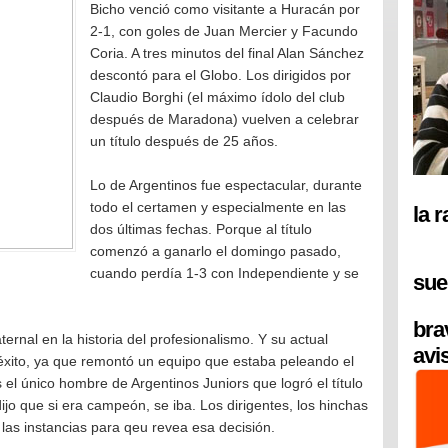
Bicho venció como visitante a Huracán por
2-1, con goles de Juan Mercier y Facundo
Coria. A tres minutos del final Alan Sánchez
descontó para el Globo. Los dirigidos por
Claudio Borghi (el máximo ídolo del club
después de Maradona) vuelven a celebrar
un título después de 25 años.
Lo de Argentinos fue espectacular, durante
todo el certamen y especialmente en las
la 
dos últimas fechas. Porque al título
comenzó a ganarlo el domingo pasado,
cuando perdía 1-3 con Independiente y se
sue
bra
aternal en la historia del profesionalismo. Y su actual
avi
éxito, ya que remontó un equipo que estaba peleando el
el único hombre de Argentinos Juniors que logró el título
ijo que si era campeón, se iba. Los dirigentes, los hinchas
 las instancias para qeu revea esa decisión.