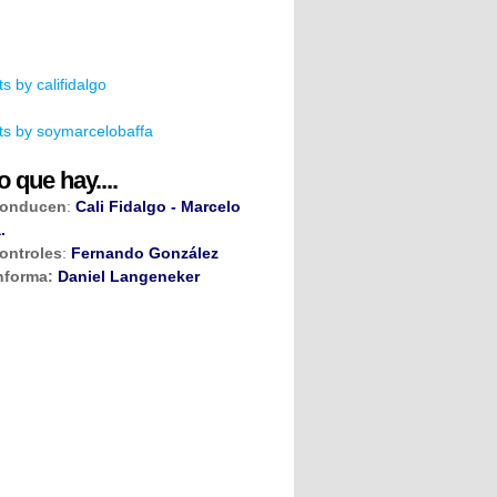
s by califidalgo
s by soymarcelobaffa
o que hay....
onducen
:
Cali Fidalgo - Marcelo
.
ontroles
:
Fernando González
nforma:
Daniel Langeneker