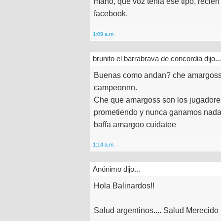
mano, que voz tenia ese tipo, recien
facebook.
1:09 a.m.
brunito el barrabrava de concordia dijo...
Buenas como andan? che amargoss esc
campeonnn.
Che que amargoss son los jugadores
prometiendo y nunca ganamos nada
baffa amargoo cuidatee
1:14 a.m.
Anónimo dijo...
Hola Balinardos!!
Salud argentinos.... Salud Merecido