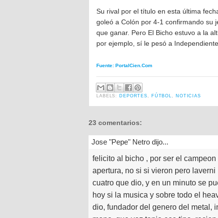
Su rival por el título en esta última fe
goleó a Colón por 4-1 confirmando su j
que ganar. Pero El Bicho estuvo a la al
por ejemplo, sí le pesó a Independiente
Fuente: PortalCien.Com
LABELS:
DEPORTES
,
FÚTBOL
,
NOTICIAS
23 comentarios:
Jose "Pepe" Netro dijo...
felicito al bicho , por ser el campeo
apertura, no si si vieron pero laverni
cuatro que dio, y en un minuto se pu
hoy si la musica y sobre todo el hea
dio, fundador del genero del metal, i