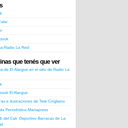
ks
é
Tube
er
book
na Radio La Red
inas que tenés que ver
a de El Alargue en el sitio de Radio La
e
book El Alargue
ras e ilustraciones de Teté Cirigliano
a Periodística Mariapress
ub del Cali: Deportivo Barracas de La
id