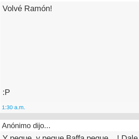
Volvé Ramón!
:P
1:30 a.m.
Anónimo dijo...
Y pegue, y pegue Baffa pegue....! Dale