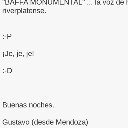
"BAFFA MONUMENTAL" ... la voz de 
riverplatense.
:-P
¡Je, je, je!
:-D
Buenas noches.
Gustavo (desde Mendoza)