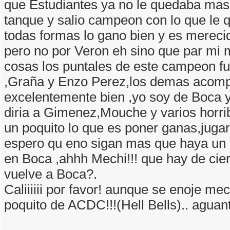
que Estudiantes ya no le quedaba mas 
tanque y salio campeon con lo que le
todas formas lo gano bien y es merec
pero no por Veron eh sino que par mi 
cosas los puntales de este campeon f
,Graña y Enzo Perez,los demas acom
excelentemente bien ,yo soy de Boca y
diria a Gimenez,Mouche y varios horri
un poquito lo que es poner ganas,jugar 
espero qu eno sigan mas que haya un
en Boca ,ahhh Mechi!!! que hay de cie
vuelve a Boca?.
Caliiiiii por favor! aunque se enoje me
poquito de ACDC!!!(Hell Bells).. aguante