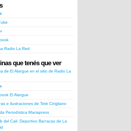
ks
é
Tube
er
book
na Radio La Red
inas que tenés que ver
a de El Alargue en el sitio de Radio La
e
book El Alargue
ras e ilustraciones de Teté Cirigliano
a Periodística Mariapress
ub del Cali: Deportivo Barracas de La
id