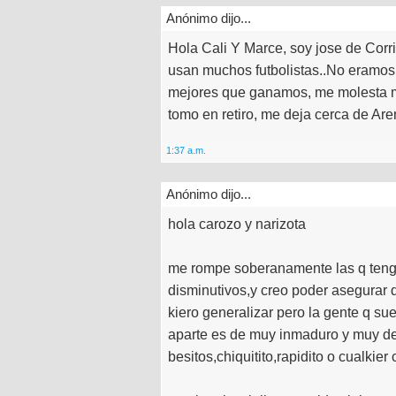
Anónimo dijo...
Hola Cali Y Marce, soy jose de Corri
usan muchos futbolistas..No eramos
mejores que ganamos, me molesta muc
tomo en retiro, me deja cerca de Are
1:37 a.m.
Anónimo dijo...
hola carozo y narizota
me rompe soberanamente las q teng
disminutivos,y creo poder asegurar q
kiero generalizar pero la gente q su
aparte es de muy inmaduro y muy d
besitos,chiquitito,rapidito o cualkier 