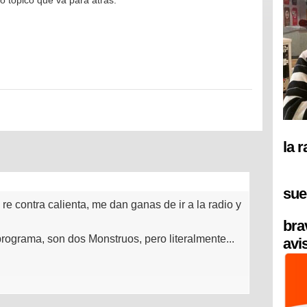
o tópico que va para atrás.
la 
sue
e contra calienta, me dan ganas de ir a la radio y
bra
rograma, son dos Monstruos, pero literalmente...
avi