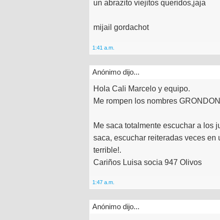
un abrazito viejitos queridos,jaja
mijail gordachot
1:41 a.m.
Anónimo dijo...
Hola Cali Marcelo y equipo.
Me rompen los nombres GRONDONA
Me saca totalmente escuchar a los
saca, escuchar reiteradas veces e
terrible!.
Cariños Luisa socia 947 Olivos
1:47 a.m.
Anónimo dijo...