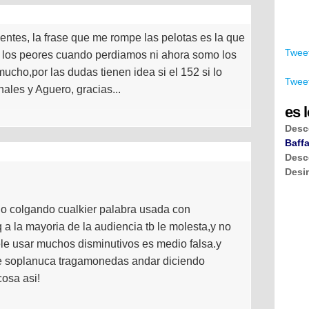
entes, la frase que me rompe las pelotas es la que
Tweet
 los peores cuando perdiamos ni ahora somo los
ho,por las dudas tienen idea si el 152 si lo
Tweet
nales y Aguero, gracias...
es l
Desc
Baffa
Desc
Desi
o colgando cualkier palabra usada con
 a la mayoria de la audiencia tb le molesta,y no
ele usar muchos disminutivos es medio falsa.y
e soplanuca tragamonedas andar diciendo
cosa asi!