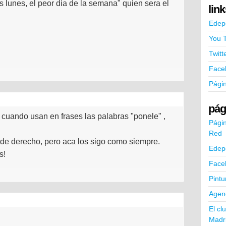
 lunes, el peor dia de la semana" quien sera el
lin
Edep
You 
Twitt
Face
Pági
pág
o cuando usan en frases las palabras "ponele" ,
Págin
Red
 de derecho, pero aca los sigo como siempre.
Edep
s!
Face
Pintu
Agend
El cl
Madr