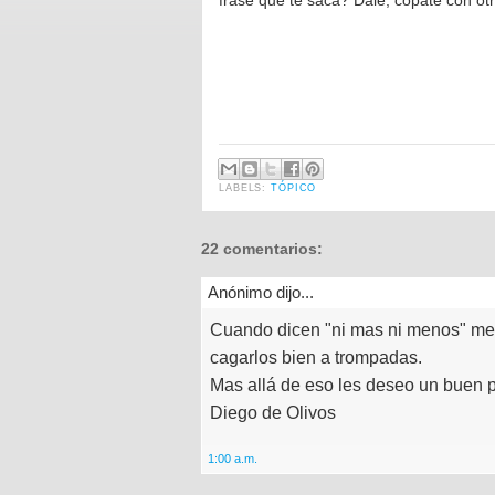
frase que te saca? Dale, copate con otr
LABELS:
TÓPICO
22 comentarios:
Anónimo dijo...
Cuando dicen "ni mas ni menos" me r
cagarlos bien a trompadas.
Mas allá de eso les deseo un buen p
Diego de Olivos
1:00 a.m.