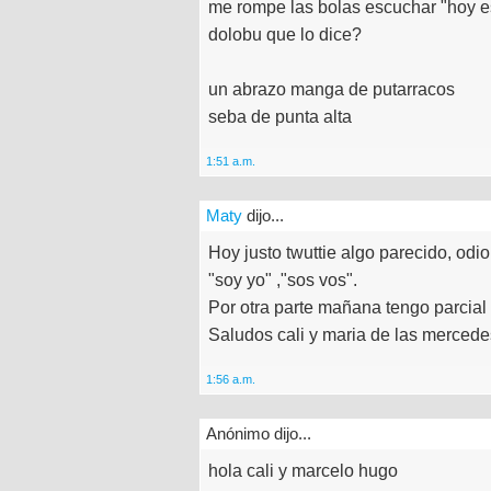
me rompe las bolas escuchar "hoy es
dolobu que lo dice?
un abrazo manga de putarracos
seba de punta alta
1:51 a.m.
Maty
dijo...
Hoy justo twuttie algo parecido, odi
"soy yo" ,"sos vos".
Por otra parte mañana tengo parcial
Saludos cali y maria de las mercede
1:56 a.m.
Anónimo dijo...
hola cali y marcelo hugo