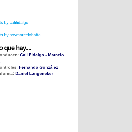
s by califidalgo
s by soymarcelobaffa
o que hay....
onducen
:
Cali Fidalgo - Marcelo
.
ontroles
:
Fernando González
nforma:
Daniel Langeneker