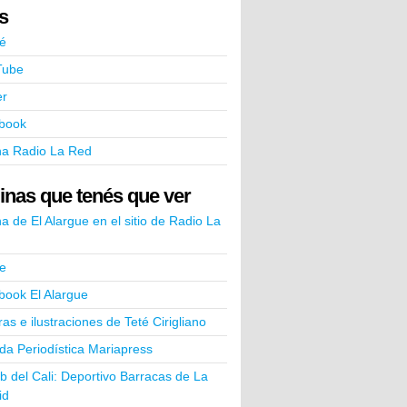
ks
é
Tube
er
book
na Radio La Red
inas que tenés que ver
a de El Alargue en el sitio de Radio La
e
book El Alargue
ras e ilustraciones de Teté Cirigliano
a Periodística Mariapress
ub del Cali: Deportivo Barracas de La
id