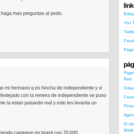
lin
o haga mas preguntas al pedo.
Edep
You 
Twitt
Face
Pági
pág
Págin
Red
ngo mi hermano q es hincha de independiente y vi
Edep
n festejado con la remera de independiente se puso
Face
nte la estan pasando mal y esto les levanta un
Pintu
Agend
El cl
Madr
aliendo campeon en brasil con 70.000