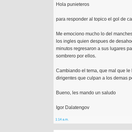
Hola punieteros
para responder al topico el gol de can
Me emociono mucho lo del manchester
los ingles quien despues de desaho
minutos regresaron a sus lugares par
sombrero por ellos.
Cambiando el tema, que mal que le h
dirigentes que culpan a los demas p
Bueno, les mando un saludo
Igor Dalatengov
1:14 a.m.