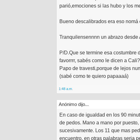
parió,emociones si las hubo y los mel
Bueno descalibrados era eso nomá c
Tranquilensennnn un abrazo desde A
P/D.Que se termine esa costumbre de 
favorrrr, sabés como le dicen a Cali?
Papo de travesti,porque de lejos nu
(sabé como te quiero papaaaá)
1:48 a.m.
Anónimo dijo...
En caso de igualdad en los 90 minut
de pedos. Mano a mano por puesto, el 
sucesivamente. Los 11 que mas pedo
encuentro, en otras palabras seria 