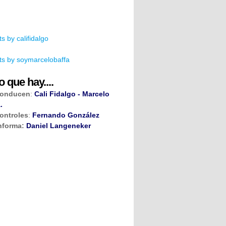
s by califidalgo
s by soymarcelobaffa
o que hay....
onducen
:
Cali Fidalgo - Marcelo
.
ontroles
:
Fernando González
nforma:
Daniel Langeneker