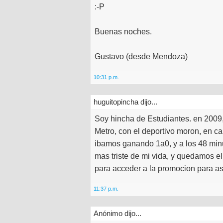
:-P
Buenas noches.
Gustavo (desde Mendoza)
10:31 p.m.
huguitopincha dijo...
Soy hincha de Estudiantes. en 2009,
Metro, con el deportivo moron, en ca
ibamos ganando 1a0, y a los 48 minu
mas triste de mi vida, y quedamos e
para acceder a la promocion para a
11:37 p.m.
Anónimo dijo...