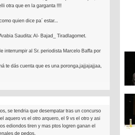
li otra que en la garganta !!!!
omo quien dice pa´ estar...
rabia Saudita: Al- Bajad_ Tiradlagomet.
interrumpir al Sr. periodista Marcelo Baffa por
má te dás cuenta que es una poronga,jajjajajjaa,
os, se tendria que desempatar tras un concurso
aquero vs el otro arquero, el 9 vs el otro y asi
s ediondos tiren y mas ptos logren ganan el
penales de pedos.