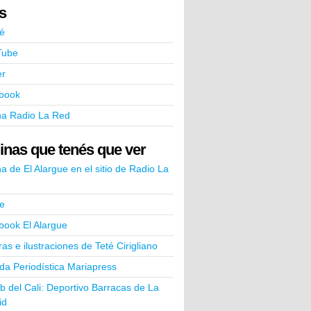
ks
é
Tube
er
book
na Radio La Red
inas que tenés que ver
a de El Alargue en el sitio de Radio La
e
book El Alargue
ras e ilustraciones de Teté Cirigliano
a Periodística Mariapress
ub del Cali: Deportivo Barracas de La
id