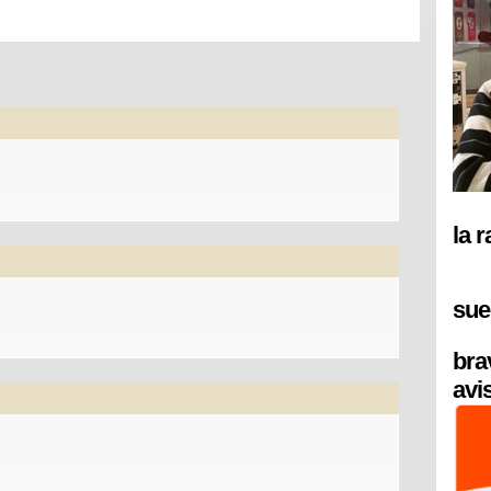
la 
sue
bra
avi