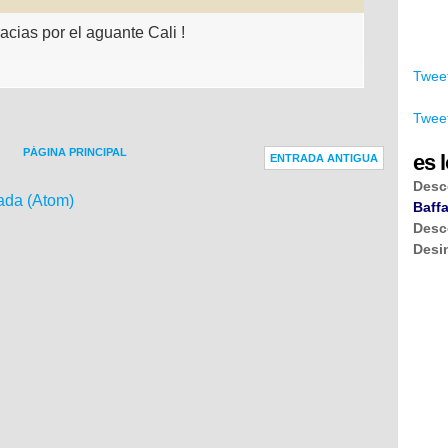
acias por el aguante Cali !
Tweet
Tweet
PÁGINA PRINCIPAL
es l
ENTRADA ANTIGUA
Desc
ada (Atom)
Baffa
Desc
Desi