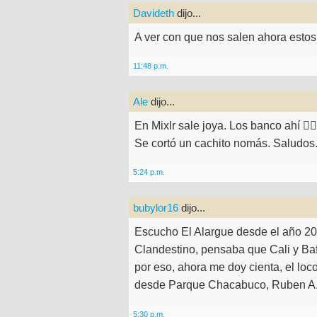
Davideth
dijo...
A ver con que nos salen ahora estos 
11:48 p.m.
Ale
dijo...
En Mixlr sale joya. Los banco ahí 👍🏻
Se cortó un cachito nomás. Saludos.
5:24 p.m.
bubylor16
dijo...
Escucho El Alargue desde el año 2
Clandestino, pensaba que Cali y Ba
por eso, ahora me doy cienta, el loc
desde Parque Chacabuco, Ruben A.
5:30 p.m.