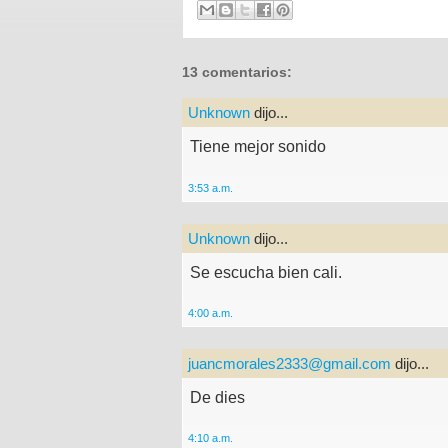
13 comentarios:
Unknown
dijo...
Tiene mejor sonido
3:53 a.m.
Unknown
dijo...
Se escucha bien cali.
4:00 a.m.
juancmorales2333@gmail.com
dijo...
De dies
4:10 a.m.