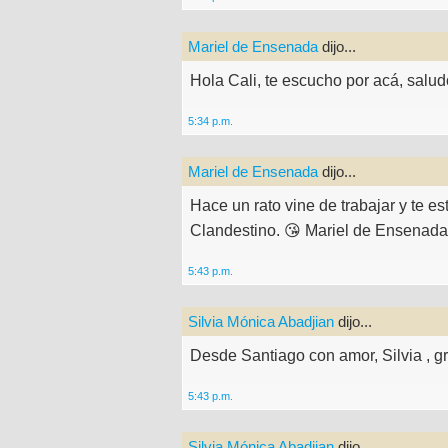
Mariel de Ensenada
dijo...
Hola Cali, te escucho por acá, salu
5:34 p.m.
Mariel de Ensenada
dijo...
Hace un rato vine de trabajar y te e
Clandestino. 😘 Mariel de Ensenada
5:43 p.m.
Silvia Mónica Abadjian
dijo...
Desde Santiago con amor, Silvia , gr
5:43 p.m.
Silvia Mónica Abadjian
dijo...