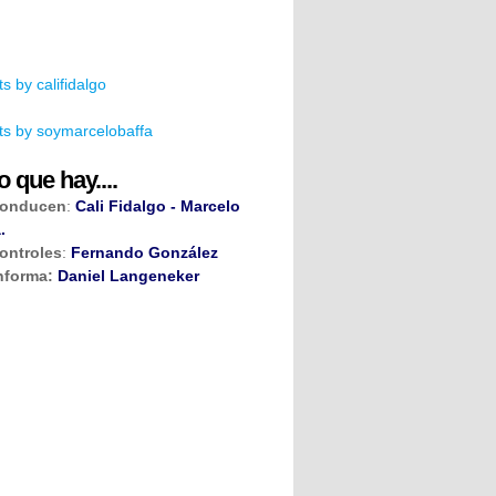
s by califidalgo
s by soymarcelobaffa
o que hay....
onducen
:
Cali Fidalgo - Marcelo
.
ontroles
:
Fernando González
nforma:
Daniel Langeneker