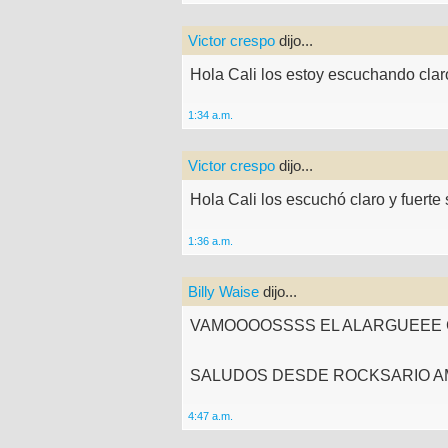
Victor crespo
dijo...
Hola Cali los estoy escuchando clar
1:34 a.m.
Victor crespo
dijo...
Hola Cali los escuchó claro y fuert
1:36 a.m.
Billy Waise
dijo...
VAMOOOOSSSS EL ALARGUEEE 
SALUDOS DESDE ROCKSARIO AM
4:47 a.m.