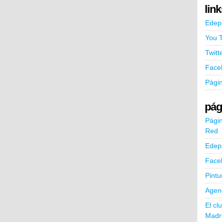
lin
Edep
You 
Twitt
Face
Pági
pág
Págin
Red
Edep
Face
Pintu
Agend
El cl
Madr