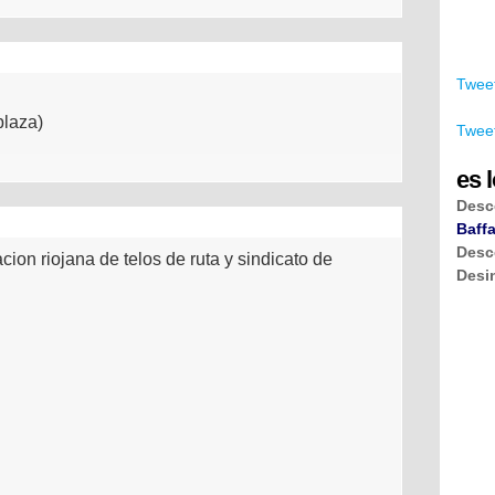
Tweet
plaza)
Tweet
es l
Desc
Baffa
Desc
cion riojana de telos de ruta y sindicato de
Desi