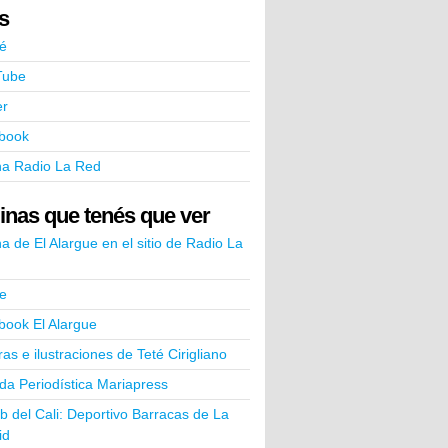
ks
é
Tube
er
book
na Radio La Red
inas que tenés que ver
a de El Alargue en el sitio de Radio La
e
book El Alargue
ras e ilustraciones de Teté Cirigliano
a Periodística Mariapress
ub del Cali: Deportivo Barracas de La
id