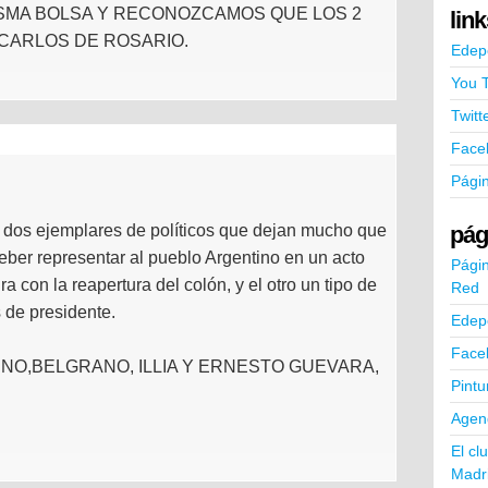
ISMA BOLSA Y RECONOZCAMOS QUE LOS 2
lin
 CARLOS DE ROSARIO.
Edep
You 
Twitt
Face
Pági
pág
n dos ejemplares de políticos que dejan mucho que
ber representar al pueblo Argentino en un acto
Págin
ra con la reapertura del colón, y el otro un tipo de
Red
 de presidente.
Edep
Face
NO,BELGRANO, ILLIA Y ERNESTO GUEVARA,
Pintu
Agend
El cl
Madr