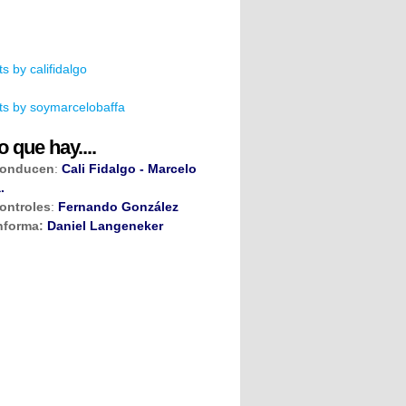
s by califidalgo
s by soymarcelobaffa
o que hay....
onducen
:
Cali Fidalgo - Marcelo
.
ontroles
:
Fernando González
nforma:
Daniel Langeneker