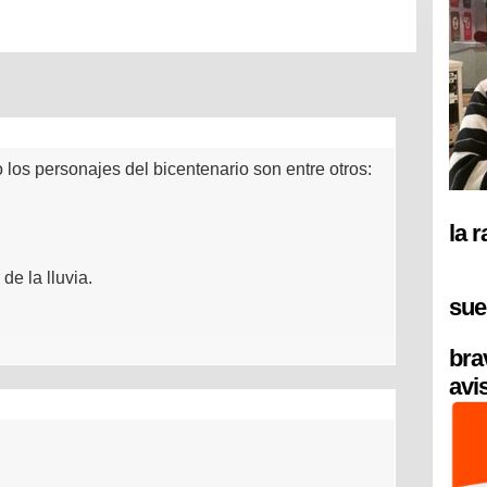
o los personajes del bicentenario son entre otros:
la 
e la lluvia.
sue
bra
avi