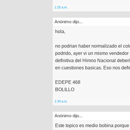
1:25 a.m.
Anónimo dijo...
hola,
no podrian haber normalizado el col
podrido, ayer vi un mismo vendedor c
definitiva del Himno Nacional deber
en cuestiones basicas. Eso nos def
EDEPE 468
BOLILLO
1:34 a.m.
Anónimo dijo...
Este topico es medio bobina porque 