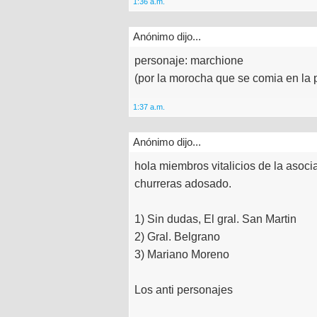
1:36 a.m.
Anónimo dijo...
personaje: marchione
(por la morocha que se comia en la 
1:37 a.m.
Anónimo dijo...
hola miembros vitalicios de la asocia
churreras adosado.
1) Sin dudas, El gral. San Martin
2) Gral. Belgrano
3) Mariano Moreno
Los anti personajes