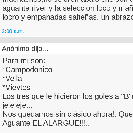
aguante river y la seleccion loco y m
locro y empanadas salteñas, un abraz
2:08 a.m.
Anónimo dijo...
Para mi son:
*Campodonico
*Vella
*Vieytes
Los tres que le hicieron los goles a "B"e
jejejeje...
Nos quedamos sin clásico ahora!. Qu
Aguante EL ALARGUE!!!...