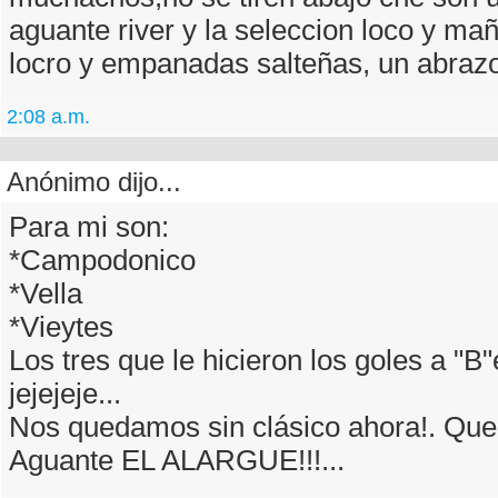
aguante river y la seleccion loco y m
locro y empanadas salteñas, un abraz
2:08 a.m.
Anónimo dijo...
Para mi son:
*Campodonico
*Vella
*Vieytes
Los tres que le hicieron los goles a "B"e
jejejeje...
Nos quedamos sin clásico ahora!. Qu
Aguante EL ALARGUE!!!...