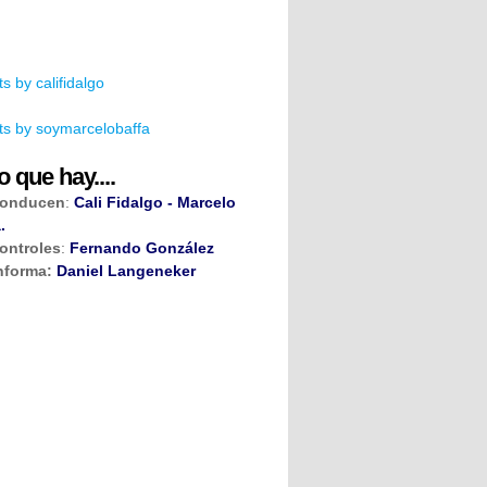
s by califidalgo
s by soymarcelobaffa
o que hay....
onducen
:
Cali Fidalgo - Marcelo
.
ontroles
:
Fernando González
nforma:
Daniel Langeneker