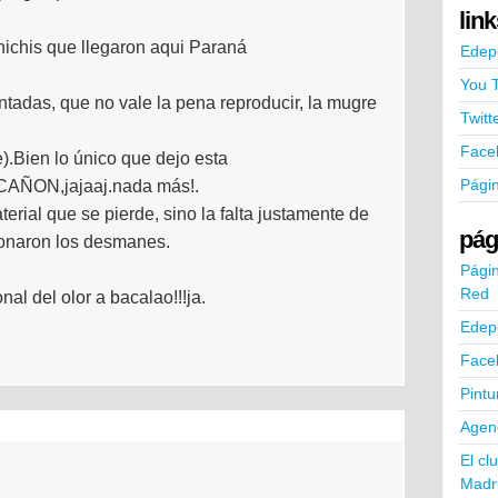
lin
chichis que llegaron aqui Paraná
Edep
You 
ntadas, que no vale la pena reproducir, la mugre
Twitt
Face
e).Bien lo único que dejo esta
Pági
a CAÑON,jajaaj.nada más!.
erial que se pierde, sino la falta justamente de
pág
sionaron los desmanes.
Págin
Red
al del olor a bacalao!!!ja.
Edep
Face
Pintu
Agend
El cl
Madr