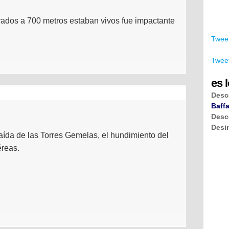
rados a 700 metros estaban vivos fue impactante
Tweet
Tweet
es l
Desc
Baffa
Desc
Desi
caída de las Torres Gemelas, el hundimiento del
éreas.