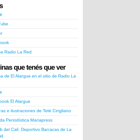
ks
é
Tube
er
book
na Radio La Red
inas que tenés que ver
a de El Alargue en el sitio de Radio La
e
book El Alargue
ras e ilustraciones de Teté Cirigliano
a Periodística Mariapress
ub del Cali: Deportivo Barracas de La
id