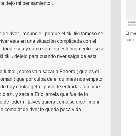
 te dejo mi pensamiento .
El me
 de river , renuncie . porque el tiki tiki famoso se
hacie
iver esta en una situación complicada con el
 donde sea y como sea . en este momento . si se
iki tiki . dejelo para cuando river salga de esta
utbol , como va a sacar a Ferrero ( que es el
a roman ( que por culpa de el quilmes nos empato
do de hoy contra gelp . puso de entrada a un pibe
diaz . y saca a Eric lamela que fue de lo
e de joder ) . talves quiera como se dice , morir
que como dt de river le queda poca vida .