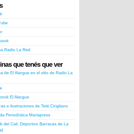
ks
é
Tube
er
book
na Radio La Red
inas que tenés que ver
a de El Alargue en el sitio de Radio La
e
book El Alargue
ras e ilustraciones de Teté Cirigliano
a Periodística Mariapress
ub del Cali: Deportivo Barracas de La
id