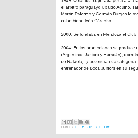
1999: Colombia superaba por 3 a 0 a l
el árbitro paraguayo Ubaldo Aquino, san
Martín Palermo y Germán Burgos le ataj
colombiano Iván Córdoba.
2000: Se fundaba en Mendoza el Club 
2004: En las promociones se produce u
(Argentinos Juniors y Huracán), derrota
de Rafaela), y ascendían de categoría.
entrenador de Boca Juniors en su segun
LABELS:
EFEMERIDES
,
FUTBOL