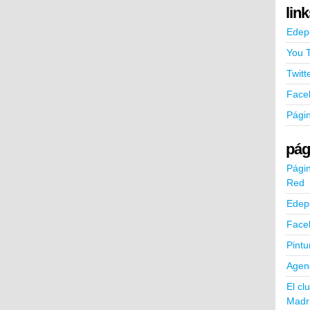
lin
Edep
You 
Twitt
Face
Pági
pág
Págin
Red
Edep
Face
Pintu
Agend
El cl
Madr