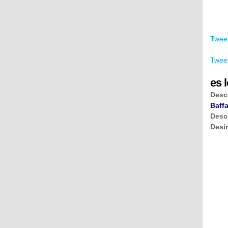
Tweet
Tweet
es l
Desc
Baffa
Desc
Desi