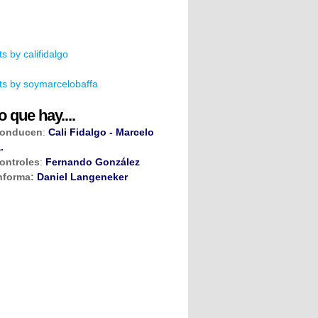
s by califidalgo
s by soymarcelobaffa
o que hay....
onducen
:
Cali Fidalgo - Marcelo
.
ontroles
:
Fernando González
nforma:
Daniel Langeneker